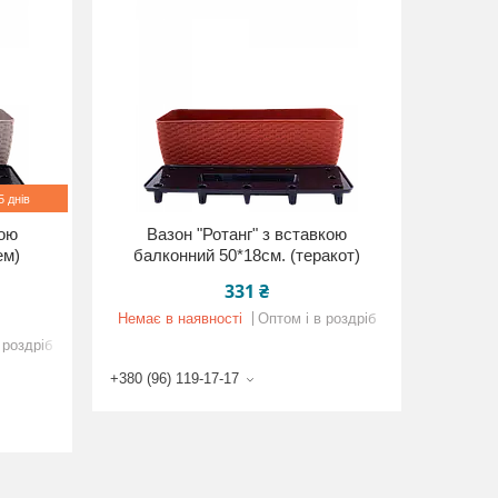
 днів
кою
Вазон "Ротанг" з вставкою
ем)
балконний 50*18см. (теракот)
331 ₴
Немає в наявності
Оптом і в роздріб
 роздріб
+380 (96) 119-17-17