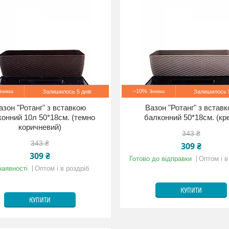
–10%
Залишилось 5 днів
Залишилось 5
азон "Ротанг" з вставкою
Вазон "Ротанг" з встав
онний 10л 50*18см. (темно
балконний 50*18см. (кр
коричневий)
343 ₴
343 ₴
309 ₴
309 ₴
Готово до відправки
Оптом і в
наявності
Оптом і в роздріб
КУПИТИ
КУПИТИ