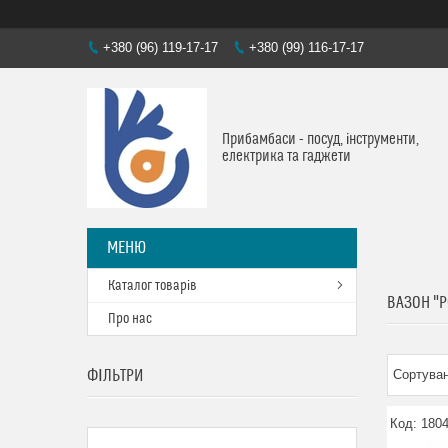
+380 (96) 119-17-17
+380 (99) 116-17-17
Прибамбаси - посуд, інструменти,
електрика та гаджети
Каталог товарів
ВАЗОН "
Про нас
ФІЛЬТРИ
180