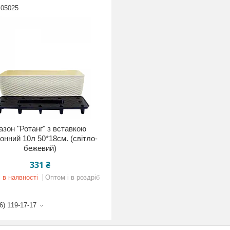
405025
азон "Ротанг" з вставкою
онний 10л 50*18см. (світло-
бежевий)
331 ₴
 в наявності
Оптом і в роздріб
6) 119-17-17