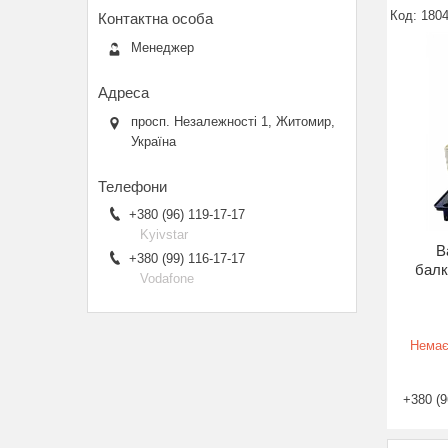
180
Менеджер
просп. Незалежності 1, Житомир,
Україна
+380 (96) 119-17-17
Kyivstar
В
+380 (99) 116-17-17
балк
Vodafone
Немає
+380 (9