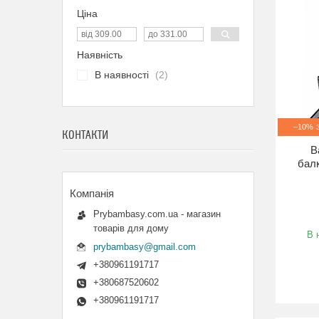
Ціна
Наявність
В наявності
2
–10%
КОНТАКТИ
В
балк
Prybambasy.com.ua - магазин
товарів для дому
В 
prybambasy@gmail.com
+380961191717
+380687520602
+380961191717