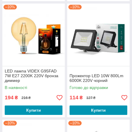
–10%
–10%
LED лампа VIDEX G95FAD
7W E27 2200K 220V бронза
Прожектор LED 10W 800Lm
диммер
6000K 220V чорний
В наявності
Готово до відправки
194
114
₴
₴
216 ₴
127 ₴
Купити
Купити
–10%
–10%