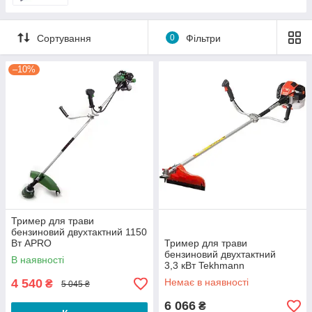
Ріжучо-свердлильний інструмент
Сортування
0
Фільтри
Сумки і ящики для інструментів
Генератори
–10%
Шарнірно-губцевий інструмент
Викрутки і біти
Ударно-важільний інструмент
Витратні матеріали
Генераторы
Обогреватели
Тример для трави
бензиновий двухтактний 1150
Вт APRO
Тример для трави
бензиновий двухтактний
В наявності
3,3 кВт Tekhmann
4 540
Немає в наявності
₴
5 045 ₴
6 066
₴