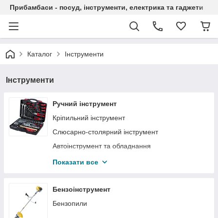
Прибамбаси - посуд, інструменти, електрика та гаджети
Каталог
Інструменти
Інструменти
Ручний інструмент
Кріпильний інструмент
Слюсарно-столярний інструмент
Автоінструмент та обладнання
Малярний й обробний інструмент
Показати все
Спецодяг і засоби захисту
Садово-городній інвентар
Бензоінструмент
Електроінструмент
Бензопили
Пневмоінструмент та обладнання