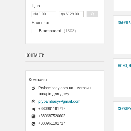
Ціна
Наявність
ЗБЕРІГ
В наявності
1808
КОНТАКТИ
НОЖІ, 
Prybambasy.com.ua - магазин
товарів для дому
prybambasy@gmail.com
+380961191717
СЕРВІР
+380687520602
+380961191717