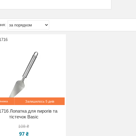
1716
Залишилось 5 днів
716 Лопатка для пирогів та
тістечок Basic
108 ₴
97 ₴