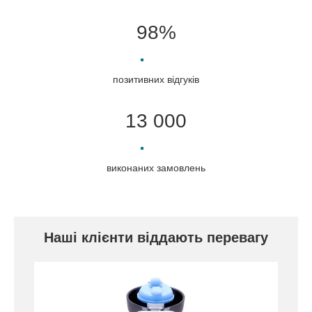
98%
позитивних відгуків
13 000
Термоси для рідин і харчові термоси,
термокухлі та термочашки на будь-який смак
представлені в даній категорії нашого каталогу.
Різні формати та обсяги.
виконаних замовлень
Наші клієнти віддають перевагу