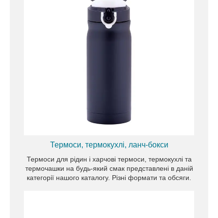
Сушіння посуду — функціональні та затребувані
атрибути для кухні. Виготовлені з різних
матеріалів та різноманітних дизайну. Кожен
зможе підібрати модель, яка ідеально
впишеться в інтер'єр.
Термоси, термокухлі, ланч-бокси
Термоси для рідин і харчові термоси, термокухлі та
термочашки на будь-який смак представлені в даній
категорії нашого каталогу. Різні формати та обсяги.