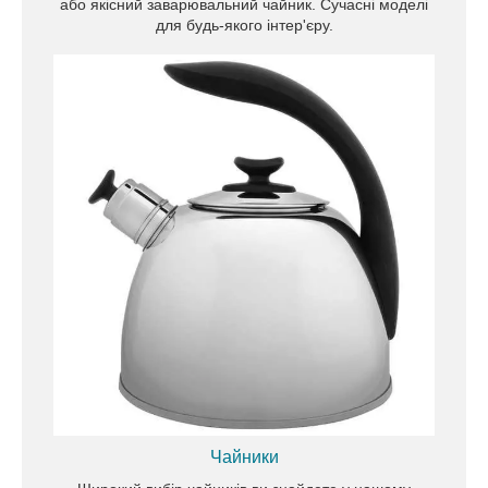
або якісний заварювальний чайник. Сучасні моделі
для будь-якого інтер'єру.
Бажаєте продовжити життя хлібної продукції?
Вибирайте якісні хлібниці з нашого каталогу,
виконані з нержавіючої сталі та бамбукового
волокна у різноманітних дизайнах та
кольорових варіаціях.
Чайники