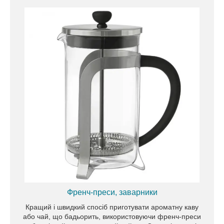
Широкий вибір чайників ви знайдете у нашому
асортименті за максимально вигідною вартістю.
Довговічні моделі виготовлені із високоякісних
матеріалів із використанням сучасних
технологій.
Френч-преси, заварники
Кращий і швидкий спосіб приготувати ароматну каву
або чай, що бадьорить, використовуючи френч-преси