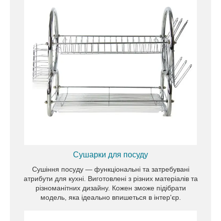
Пропонуємо до розгляду килимки для ванної,
придверні килимки, а також різноманітність
універсальних варіантів, на будь-який смак та
потребу замовника.
Сушарки для посуду
Сушіння посуду — функціональні та затребувані
атрибути для кухні. Виготовлені з різних матеріалів та
різноманітних дизайну. Кожен зможе підібрати
модель, яка ідеально впишеться в інтер'єр.