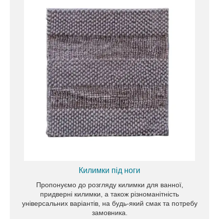
Кращий і швидкий спосіб приготувати ароматну
каву або чай, що бадьорить, використовуючи
френч-преси або якісний заварювальний
чайник. Сучасні моделі для будь-якого інтер'єру.
Килимки під ноги
Пропонуємо до розгляду килимки для ванної,
придверні килимки, а також різноманітність
універсальних варіантів, на будь-який смак та потребу
замовника.