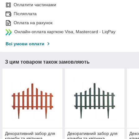
Оплатити частинами
Післяплата
Оплата на рахунок
Онлайн-оплата карткою Visa, Mastercard - LiqPay
Всі умови оплати
З цим товаром також замовляють
Декоративний забор для
Декоративний забор для
Деко
клумби та квітника
клумби та квітника
клум