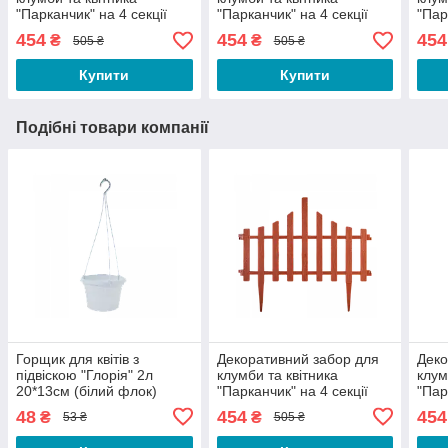
"Парканчик" на 4 секції
"Парканчик" на 4 секції
"Пар
пластикова (теракот)
пластикова (зелений)
плас
454
454
454
₴
₴
505 ₴
505 ₴
кори
Купити
Купити
Подібні товари компанії
Горщик для квітів з
Декоративний забор для
Деко
підвіскою "Глорія" 2л
клумби та квітника
клум
20*13см (білий флок)
"Парканчик" на 4 секції
"Пар
пластикова (теракот)
плас
48
454
454
₴
₴
53 ₴
505 ₴
кори