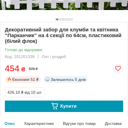
Декоративний забор для клумби та квітника
"Парканчик" на 4 секції по 64см, пластиковий
(білий флок)
Готово до відправки
Код: 101201338
Опт і роздріб
454
₴
505 ₴
Економія
51 ₴
Залишилось
5 днів
426,10 ₴
від 10 шт.
Купити
Опис
Характеристики
Відгуки про товар
Доставка