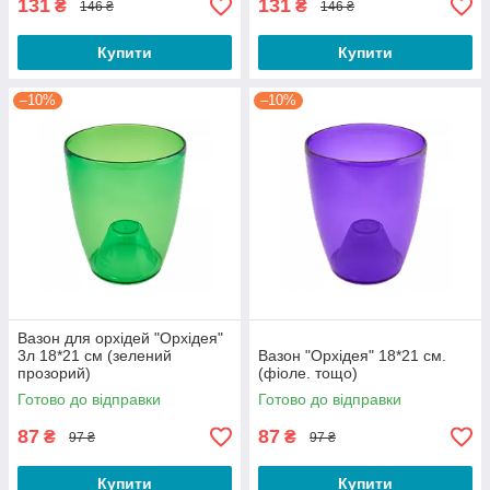
131
131
₴
₴
146 ₴
146 ₴
Купити
Купити
–10%
–10%
Вазон для орхідей "Орхідея"
3л 18*21 см (зелений
Вазон "Орхідея" 18*21 см.
прозорий)
(фіоле. тощо)
Готово до відправки
Готово до відправки
87
87
₴
₴
97 ₴
97 ₴
Купити
Купити