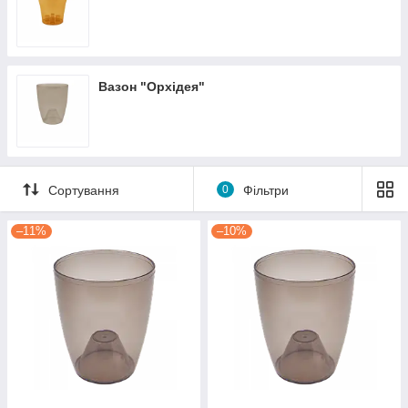
Вазон "Орхідея"
Сортування
0
Фільтри
–11%
–10%