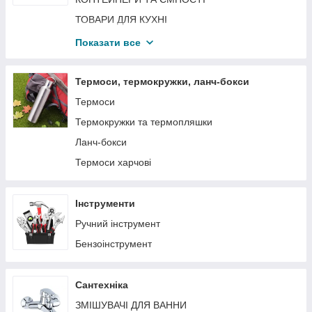
Кухонні аксесуари і приналежності
ТОВАРИ ДЛЯ КУХНІ
Столовий посуд і предмети сервірування
ТОВАРИ ДЛЯ ДІТЕЙ
Показати все
Марміти, набори для фондю
МЕБЛІ
Maestro
ГОДІВНИЦІ І ПОЇЛКИ
Термоси, термокружки, ланч-бокси
БАКИ ДЛЯ СМІТТЯ
Термоси
Термокружки та термопляшки
Ланч-бокси
Термоси харчові
Інструменти
Ручний інструмент
Бензоінструмент
Сантехніка
ЗМІШУВАЧІ ДЛЯ ВАННИ