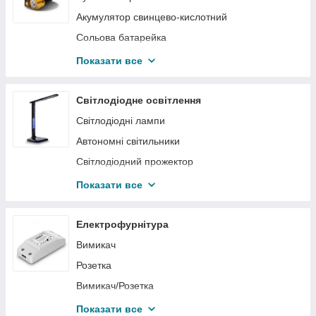
Склянки для зубних щіток
Акумулятор свинцево-кислотний
Сольова батарейка
Акумулятор
Показати все
Літієва батарейка
Повітряно-цинкова
Світлодіодне освітлення
Павербанки
Світлодіодні лампи
Портативні зарядні станції
Автономні світильники
Світлодіодний прожектор
Світлодіодні світильники
Показати все
Світлодіодна панель
Світлодіодне вуличне освітлення
Електрофурнітура
Світлодіодні торшери і настільні лампи
Вимикач
Розетка
Вимикач/Розетка
Рамка
Показати все