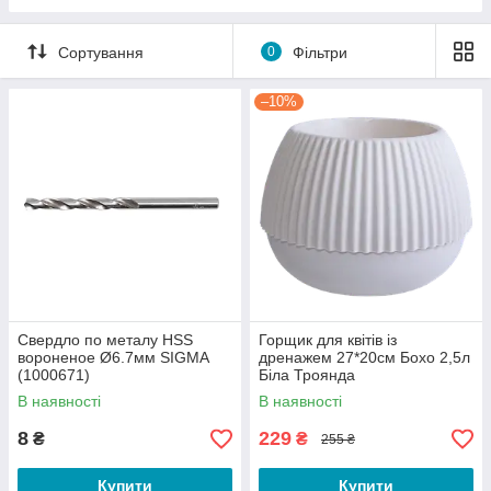
Електрофурнітура
Розетки та вимикачі
Сортування
0
Фільтри
Монтажні елементи
–10%
Освітлювальні прилади
Свердло по металу HSS
Горщик для квітів із
вороненое Ø6.7мм SIGMA
дренажем 27*20см Бохо 2,5л
(1000671)
Біла Троянда
В наявності
В наявності
8
229
₴
₴
255 ₴
Купити
Купити