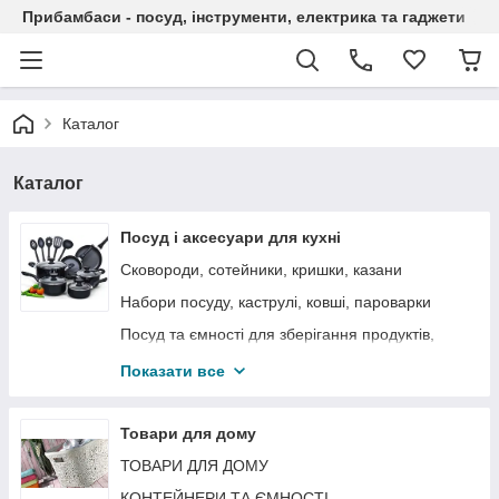
Прибамбаси - посуд, інструменти, електрика та гаджети
Каталог
Каталог
Посуд і аксесуари для кухні
Сковороди, сотейники, кришки, казани
Набори посуду, каструлі, ковші, пароварки
Посуд та ємності для зберігання продуктів,
хлібниці
Показати все
Ножі кухонні, ножиці, підставки
Посуд для запікання, форми для випічки
Товари для дому
Ручні м'ясорубки, соковижималки
ТОВАРИ ДЛЯ ДОМУ
Посуд для заварювання чаю та кави
КОНТЕЙНЕРИ ТА ЄМНОСТІ