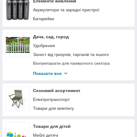
Товари для кухні
Елементи живлення
Меблі пластикові
Акумулятори та зарядні пристрої
Аксесуари для ванної кімнати
Батарейки
Декор для дому
Контейнери та ємності
Дача, сад, город
Господарський інвентар
Удобрения
Запальнички та сірники
Захист від гризунів, тарганів та іншого
Вазони та кашпо для рослин
Біопрепарати для приватного сектора
Засоби захисту рослин
Показати все
Все для поливання
Семена
Сезонний асортимент
Аксесуари для камінів
Електротранспорт
Садовий інвентар
Товари для кемпінгу
Животноводчество
Товари для дітей
Меблі дитячі