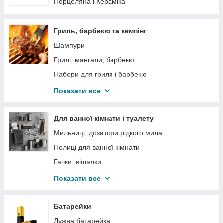
Електричні печі
Порцеляна і Кераміка
Картоплечистки і Електричні сушки
Догляд за волоссям
Гриль, барбекю та кемпінг
Праски
Шампури
Пилососи
Грилі, мангали, барбекю
Ваги
Набори для гриля і барбекю
Кліматичне обладнання
Грати для гриля
Показати все
Електротовари
Термосумки, набори для пікніка
Казани
Для ванної кімнати і туалету
Мильниці, дозатори рідкого мила
Полиці для ванної кімнати
Гачки, вішалки
Тримачі для паперу та рушників, йоржі
Показати все
Відра для муссора
Набори аксесуарів для ванної та туалету
Батарейки
Антиковзні килимки для ванної
Лужна батарейка