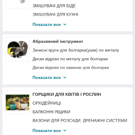
ЗМІШУВАЧІ ДЛЯ БІДЕ
ЗМІШУВАЧІ ДЛЯ КУХНІ
ЗМІШУВАЧІ ДЛЯ УМИВАЛЬНИКА
Показати все
КОМПЛЕКТУЮЧІ ДЛЯ ЗМІШУВАЧІВ
Сантехніка
Абразивний інструмент
Каналізаційні з'єднання
Зачисні круги для болгарка(ушм) по металу
Диски відрізні по металу для болгарки
Диски відрізні по каменю для болгарки
Круги пелюсткові клт
Показати все
Алмазні диски по плитці
Алмазні диски по бетону, каменю
ГОРЩИКИ ДЛЯ КВІТІВ І РОСЛИН
Диски пиляльні по дереву
ОРХІДЕЙНИЦІ
Диск пильний по ламінату для ушм
БАЛКОННІ ЯЩИКИ
Ручні щітки по металу, корщетки
ВАЗОНИ ДЛЯ РОЗСАДИ, ДРЕНАЖНІ СИСТЕМИ
Щітки для дрилі, ушм
КАШПО І ВАЗОНИ
Показати все