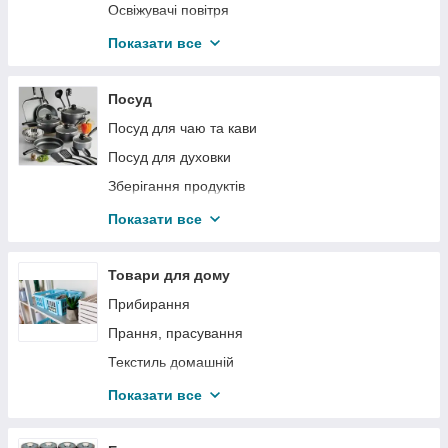
Ударно-важільний інструмент
Освіжувачі повітря
Будівельне обладнання
Засоби для прання
Показати все
Засоби для прибирання
Особиста гігієна
Посуд
Посуд для чаю та кави
Посуд для духовки
Зберігання продуктів
Приготування їжі
Показати все
Ножі, ножиці
Кухонні предмети
Товари для дому
Сервірування столу
Прибирання
Прання, прасування
Текстиль домашній
Товари для тварин
Показати все
Догляд за одягом і взуттям