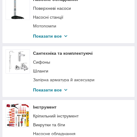
Поверхневі насоси
Насосні станції
Мотопомпи
Дренажні насоси
Показати все
Свердловинні насоси
Циркуляційні насоси
Сантехніка та комплектуючі
Гідроакумулятори і розширювальні баки
Сифоны
Комплектуючі для насосів
Шланги
Реле тиску води
Запірна арматура й аксесуари
Каналізаційні станції
Водонагрівачі електричні
Показати все
Каналізаційні насоси
каналізаційна система
Перетворювач частоти для насоса
Смесители
Інструмент
Промышленные насосы
Кріпильний інструмент
Насоси для басейну
Викрутки та біти
Насосне обладнання