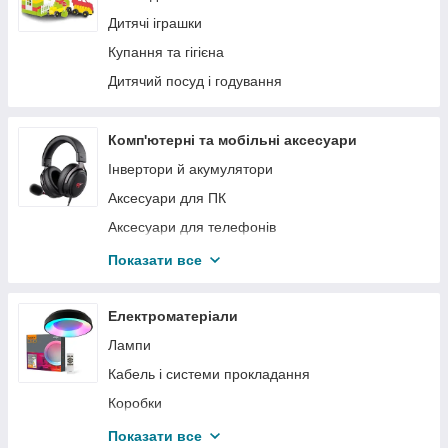
Дитячі іграшки
Купання та гігієна
Дитячий посуд і годування
Комп'ютерні та мобільні аксесуари
Інвертори й акумулятори
Аксесуари для ПК
Аксесуари для телефонів
Аксесуари для авто
Показати все
Акустика
Карти пам'яті
Електроматеріали
Витратні матеріали для принтера
Лампи
Аксесуари для телевізорів
Кабель і системи прокладання
Коробки
Захист і керування електромережами
Показати все