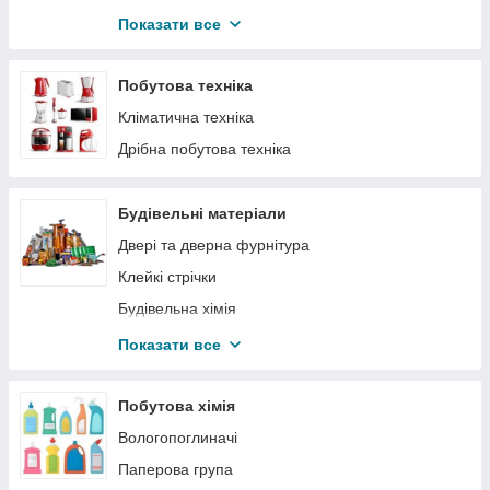
Пневмоінструмент та обладнання
Показати все
Витратні матеріали
Малярний інструмент
Побутова техніка
Сумки та ящики для інструментів
Кліматична техніка
Абразивні інструменти
Дрібна побутова техніка
Різально-свердлильний інструмент
Автоінструмент
Будівельні матеріали
Вимірювальний інструмент
Двері та дверна фурнітура
Електроінструмент
Клейкі стрічки
Газові балони та обладнання
Будівельна хімія
Бензоінструмент
Будівельний кріплення
Показати все
Автотовари
Піни, клея та силікони
Спецодяг і засоби індивідуального захисту
Аерозолі
Побутова хімія
Слюсарно-столярний інструмент
Сітки пластикові, тенти та мішки
Вологопоглиначі
Шарнірно-губцевий інструмент
Паперова група