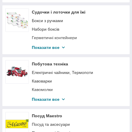
Настінні і підвісні вазони
Огорожі та покриття для газону і клумб
Судочки і лоточки для їжі
Опори і власники
Бокси з ручками
Підставки під вазони
Набори боксів
Горщики для квітів Lamela
Герметичні контейнери
Круглі ємності
Показати все
Миски
Ємності для дрібних сипучих і рідких продуктів
Побутова техніка
Ємності для сипучих продуктів
Електричні чайники, Термопоти
Судки
Кавоварки
Кавомолки
Міксери та Блендери
Показати все
М'ясорубки
Пароварки, Мультиварки
Посуд Maestro
Тостери, Сендвичницы, Гриль
Посуд та аксесуари