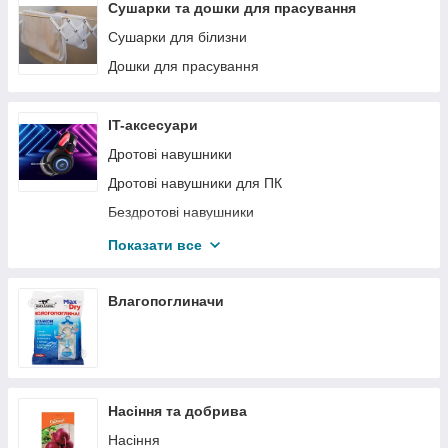
Вироби з силікону
Сушарки та дошки для прасування
Заварювальні чайники
Сушарки для білизни
Нержавіюча сталь
Дошки для прасування
Каструлі і чайники
Кришки
IT-аксесуари
Млини і кавомолки
Дротові навушники
Набори для соку і склянки
Дротові навушники для ПК
Обідні набори
Бездротові навушники
Обробні дошки
Кабелі USB
Показати все
Сковорідки
Мережеві зарядні пристрої для телефонів
Столові прилади
Смарт- годинники
Влагопоглиначи
Турки
Світлодіодні гирлянди
Сервізи
Bluetooth- навушники
Вази
Вироби з пластику
Насіння та добрива
Насіння