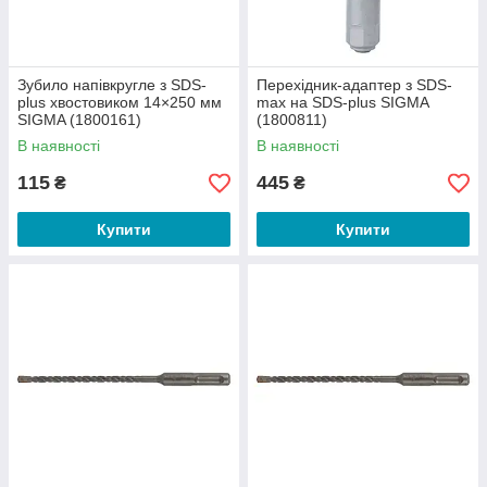
Зубило напівкругле з SDS-
Перехідник-адаптер з SDS-
plus хвостовиком 14×250 мм
max на SDS-plus SIGMA
SIGMA (1800161)
(1800811)
В наявності
В наявності
115
445
₴
₴
Купити
Купити