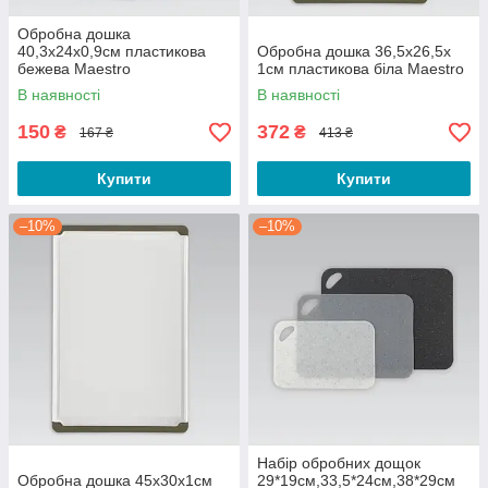
Обробна дошка
40,3х24х0,9см пластикова
Обробна дошка 36,5х26,5х
бежева Maestro
1см пластикова біла Maestro
В наявності
В наявності
150
372
₴
₴
167 ₴
413 ₴
Купити
Купити
–10%
–10%
Набір обробних дощок
Обробна дошка 45х30х1см
29*19см,33,5*24см,38*29см