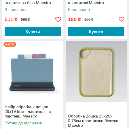
пластикова біла Maestro
пластикові Maestro
В наявності
В наявності
511
180
₴
₴
568 ₴
200 ₴
Купити
Купити
–10%
Набір обробних дощок
29х19,5см пластикові на
підставці Maestro
Обробна дошка 29х20х
0,75см пластикова бежева
Готово до відправки
Maestro