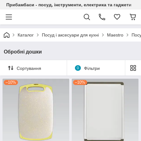
Прибамбаси - посуд, інструменти, електрика та гаджети
Каталог
Посуд і аксесуари для кухні
Maestro
Посу
Обробні дошки
Сортування
0
Фільтри
–10%
–10%