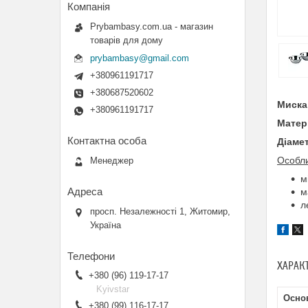
Prybambasy.com.ua - магазин
товарів для дому
prybambasy@gmail.com
+380961191717
+380687520602
Миска
+380961191717
Матер
Діаме
Особли
Менеджер
м
м
л
просп. Незалежності 1, Житомир,
Україна
ХАРАК
+380 (96) 119-17-17
Kyivstar
Осно
+380 (99) 116-17-17