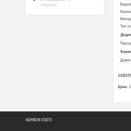
Вироб
Vodafone
Країн
Матер
Тип п
Додат
Підхо
Кори
Діаме
ІНФОР
Ціна:
1
КОРИСНІ СТАТТІ