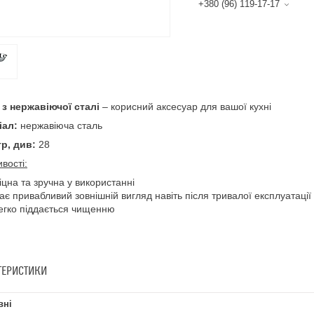
+380 (96) 119-17-17
 з нержавіючої сталі
– корисний аксесуар для вашої кухні
іал:
нержавіюча сталь
тр, див:
28
вості:
іцна та зручна у використанні
ає привабливий зовнішній вигляд навіть після тривалої експлуатації
егко піддається чищенню
ТЕРИСТИКИ
вні