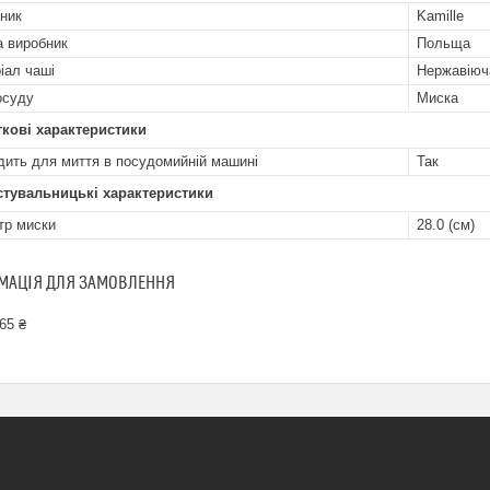
ник
Kamille
а виробник
Польща
іал чаші
Нержавіюч
осуду
Миска
кові характеристики
дить для миття в посудомийній машині
Так
стувальницькі характеристики
тр миски
28.0 (см)
МАЦІЯ ДЛЯ ЗАМОВЛЕННЯ
65 ₴