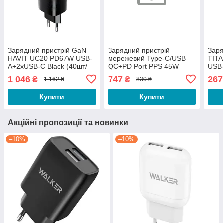
Зарядний пристрій GaN
Зарядний пристрій
Заря
HAVIT UC20 PD67W USB-
мережевий Type-C/USB
TIT
A+2xUSB-C Black (40шт/
QC+PD Port PPS 45W
USB
ящ)
білий GaN Mini ColorWay
(240
1 046
747
267
₴
₴
1 162 ₴
830 ₴
CW-CHS060PD-WT
Купити
Купити
Акційні пропозиції та новинки
–10%
–10%