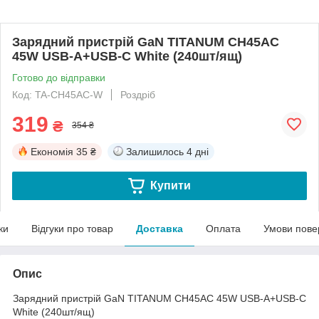
Зарядний пристрій GaN TITANUM CH45AC
45W USB-A+USB-C White (240шт/ящ)
Готово до відправки
Код: TA-CH45AC-W
Роздріб
319
₴
354 ₴
Економія
35 ₴
Залишилось
4 дні
Купити
ки
Відгуки про товар
Доставка
Оплата
Умови пове
Опис
Зарядний пристрій GaN TITANUM CH45AC 45W USB-A+USB-C
White (240шт/ящ)