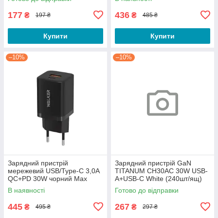
177
436
₴
₴
197 ₴
485 ₴
Купити
Купити
–10%
–10%
Зарядний пристрій
Зарядний пристрій GaN
мережевий USB/Type-C 3,0A
TITANUM CH30AC 30W USB-
QC+PD 30W чорний Max
A+USB-C White (240шт/ящ)
WALKER WH-60
В наявності
Готово до відправки
445
267
₴
₴
495 ₴
297 ₴