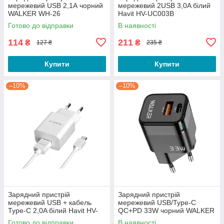
мережевий USB 2,1А чорний
мережевий 2USB 3,0A білий
WALKER WH-26
Havit HV-UC003B
Готово до відправки
В наявності
114
211
₴
₴
127 ₴
235 ₴
Купити
Купити
–10%
–10%
Зарядний пристрій
Зарядний пристрій
мережевий USB + кабель
мережевий USB/Type-C
Type-C 2,0A білий Havit HV-
QC+PD 33W чорний WALKER
ST113
WH-43
Готово до відправки
В наявності