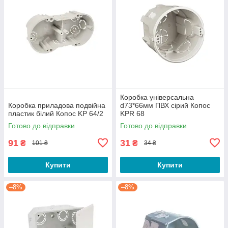
Коробка універсальна
Коробка приладова подвійна
d73*66мм ПВХ сірий Копос
пластик білий Копос KP 64/2
KPR 68
Готово до відправки
Готово до відправки
91
31
₴
₴
101 ₴
34 ₴
Купити
Купити
–8%
–8%