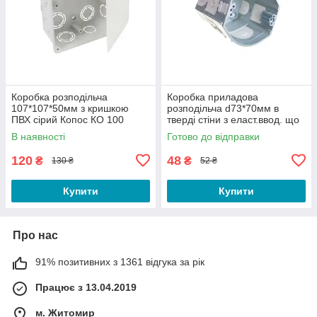
Коробка розподільча
Коробка приладова
107*107*50мм з кришкою
розподільча d73*70мм в
ПВХ сірий Копос КО 100
тверді стіни з еласт.ввод. що
з'єднуються ПВХ сіра Копос
В наявності
Готово до відправки
KPR 68/D_KA
120
48
₴
₴
130 ₴
52 ₴
Купити
Купити
Про нас
91% позитивних з 1361 відгука за рік
Працює з 13.04.2019
м. Житомир