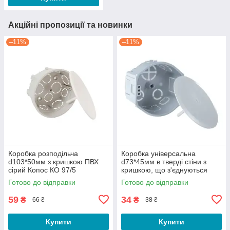
Акційні пропозиції та новинки
–11%
–11%
Коробка розподільча
Коробка універсальна
d103*50мм з кришкою ПВХ
d73*45мм в тверді стіни з
сірий Копос КО 97/5
кришкою, що з'єднуються
ПВХ сіра Копос KU 68-
Готово до відправки
Готово до відправки
45/V_KA
59
34
₴
₴
66 ₴
38 ₴
Купити
Купити