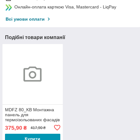
Онлайн-оплата карткою Visa, Mastercard - LiqPay
Всі умови оплати
Подібні товари компанії
MDFZ 80_KB Монтажна
панель для
термоізольованих фасадів
товщ від 80
375,90
₴
417,90 ₴
мм;ПП;72х53/80
Купити