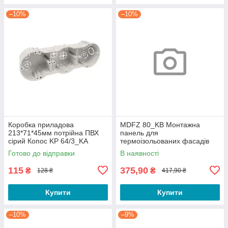
–10%
–10%
Коробка приладова
MDFZ 80_KB Монтажна
213*71*45мм потрійна ПВХ
панель для
сірий Копос KP 64/3_KA
термоізольованих фасадів
товщ від 80 мм;ПП;72х53/80
Готово до відправки
В наявності
115
375,90
₴
₴
128 ₴
417,90 ₴
Купити
Купити
–10%
–9%