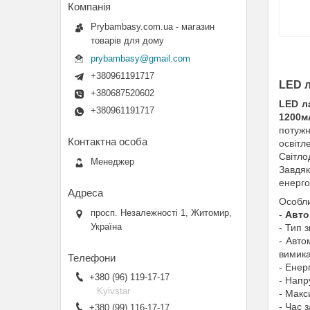
Prybambasy.com.ua - магазин
товарів для дому
prybambasy@gmail.com
+380961191717
LED л
+380687520602
LED л
+380961191717
1200м
потужн
освітл
Світло
Менеджер
Завдя
енерго
Особли
просп. Незалежності 1, Житомир,
-
Авто
Україна
- Тип 
- Авто
вимика
- Енер
+380 (96) 119-17-17
- Напр
Kyivstar
- Макс
- Час 
+380 (99) 116-17-17