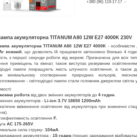
+380 (96) 119-17-17
ампа акумуляторна TITANUM A80 12W E27 4000K 230V
ампа акумуляторна TITANUM A80 12W E27 4000K
- особливістю
Аг кожний
, що дозволить їй працювати автономно близько 4 годин
ість з першої секунди роботи від мережі. Призначена для всіх типі
ення приміщень та кімнат, також виступає резервним освітленням 
діодні лампи покращують якість штучного освітлення, а також
ки мінімальному спотворенню природних кольорів, якісном
споживанню - світлодіодні лампи стали головним джерелом світла у 
вості:
номна робота
від двох змінних акумуляторів до
4 годин
.
змінних акумуляторів -
Li-ion 3.7V 18650 1200mАh
матичне ввімкнення освітлення від акумулятора при зникненні ста
ча).
гоефективність освітлення
F.
уга
AC
175
-
265V
.
имальна сила струму-
104мА
.
заряджання акумулятора -
15 годин
(процес заряджання відбувається