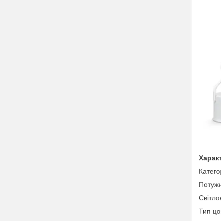
Харак
Катего
Потужн
Світло
Тип цо