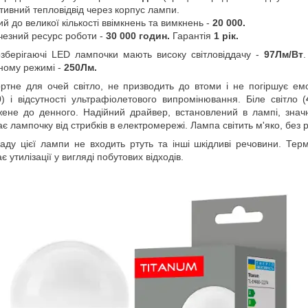
тивний тепловідвід через корпус лампи.
кий до великої кількості ввімкнень та вимкнень -
20 000.
чезний ресурс роботи -
30 000 годин.
Гарантія
1 рік.
зберігаючі LED лампочки мають високу світловіддачу -
97Лм/Вт
.
ному режимі -
250Лм.
тне для очей світло, не призводить до втоми і не погіршує емо
0
) і відсутності ультрафіолетового випромінювання. Біле світло (
ене до денного. Надійний драйвер, встановлений в лампі, значн
є лампочку від стрибків в електромережі. Лампа світить м'яко, без р
аду цієї лампи не входить ртуть та інші шкідливі речовини. Те
є утилізації у вигляді побутових відходів.