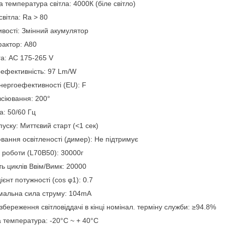
а температура світла: 4000К (біле світло)
світла: Ra > 80
вості: Змінний акумулятор
актор: A80
а: AC 175-265 V
ефективність: 97 Lm/W
нергоефективності (EU): F
зсіювання: 200°
а: 50/60 Гц
пуску: Миттєвий старт (<1 сек)
вання освітленості (димер): Не підтримує
 роботи (L70B50): 30000г
сть циклів Ввім/Вимк: 20000
ієнт потужності (cos φ1): 0.7
мальна сила струму: 104mA
збереження світловіддачі в кінці номінал. терміну служби: ≥94.8%
 температура: -20°C ~ + 40°С