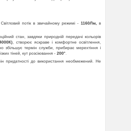
 Світловий потік в звичайному режимі -
1160Лм,
в
ційний стан, завдяки природній передачі кольорів
4000К)
, створює яскраве і комфортне освітлення,
о збільшує термін служби, прибирає мерехтіння і
ізких тіней, кут розсіювання -
200°
.
рмін придатності до використання необмежений. Не