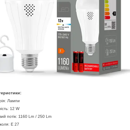
теристики:
рія: Лампи
ість: 12 W
вий потік: 1160 Lm / 250 Lm
коля: Е 27