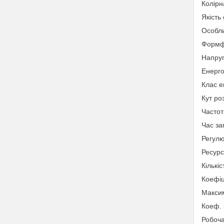
Колірн
Якість 
Особли
Формф
Напруг
Енерго
Клас е
Кут ро
Частот
Час за
Регулю
Ресурс
Кількі
Коефіц
Макси
Коеф. 
Робоча