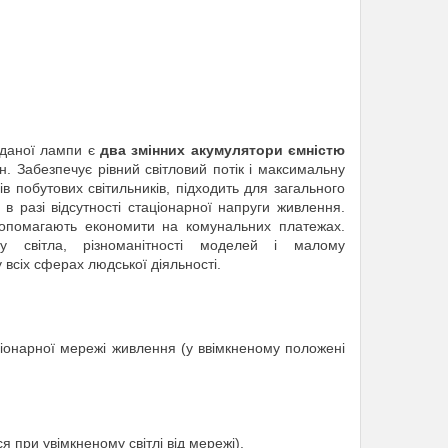
 даної лампи є
два змінних акумулятори ємністю
. Забезпечує рівний світловий потік і максимальну
в побутових світильників, підходить для загального
в разі відсутності стаціонарної напруги живлення.
 допомагають економити на комунальних платежах.
у світла, різноманітності моделей і малому
всіх сферах людської діяльності.
ціонарної мережі живлення (у ввімкненому положені
 при увімкненому світлі від мережі).