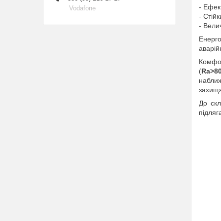
- Ефек
Vodafone
- Стій
- Вели
Енерго
аварій
Комфор
(
Ra>8
наближ
захища
До скл
підляга