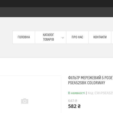
КАТАЛОГ
ГОЛОВНА
ПРО НАС
КОНТАКТИ
ТОВАРІВ
ФІЛЬТР МЕРЕЖЕВИЙ 5 РОЗЕ
PSEA52SBK COLORWAY
В наявності
Код:
CW-PSEA52
647 ₴
582 ₴