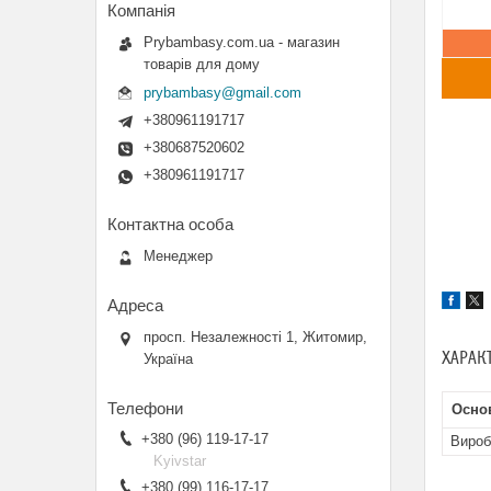
Prybambasy.com.ua - магазин
товарів для дому
prybambasy@gmail.com
+380961191717
+380687520602
+380961191717
Менеджер
просп. Незалежності 1, Житомир,
ХАРАК
Україна
Осно
+380 (96) 119-17-17
Вироб
Kyivstar
+380 (99) 116-17-17