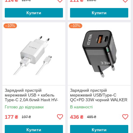
₴
₴
127 ₴
235 ₴
Купити
Купити
–10%
–10%
Зарядний пристрій
Зарядний пристрій
мережевий USB + кабель
мережевий USB/Type-C
Type-C 2,0A білий Havit HV-
QC+PD 33W чорний WALKER
ST113
WH-43
Готово до відправки
В наявності
177
436
₴
₴
197 ₴
485 ₴
Купити
Купити