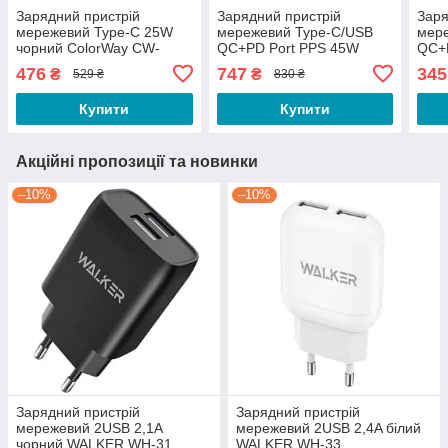
Зарядний пристрій
Зарядний пристрій
Заря
мережевий Type-C 25W
мережевий Type-C/USB
мер
чорний ColorWay CW-
QC+PD Port PPS 45W
QC+
CHS033PD-BK
білий GaN Mini ColorWay
WAL
476
747
345
₴
₴
529 ₴
830 ₴
CW-CHS060PD-WT
Купити
Купити
Акційні пропозиції та новинки
–10%
–10%
Зарядний пристрій
Зарядний пристрій
мережевий 2USB 2,1А
мережевий 2USB 2,4A білий
чорний WALKER WH-31
WALKER WH-33