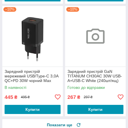
–10%
–10%
Зарядний пристрій
Зарядний пристрій GaN
мережевий USB/Type-C 3,0A
TITANUM CH30AC 30W USB-
QC+PD 30W чорний Max
A+USB-C White (240шт/ящ)
WALKER WH-60
В наявності
Готово до відправки
445
267
₴
₴
495 ₴
297 ₴
Купити
Купити
Показати ще