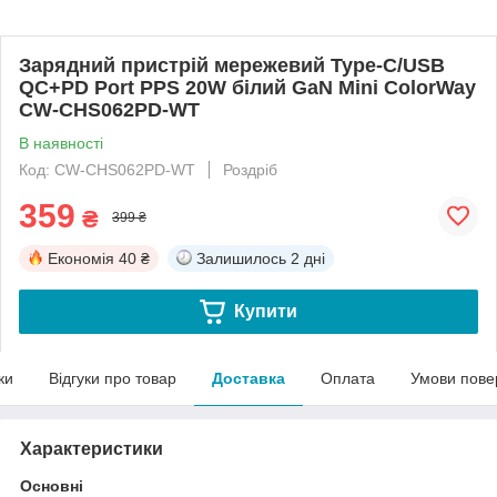
Зарядний пристрій мережевий Type-C/USB
QC+PD Port PPS 20W білий GaN Mini ColorWay
CW-CHS062PD-WT
В наявності
Код: CW-CHS062PD-WT
Роздріб
359
₴
399 ₴
Економія
40 ₴
Залишилось
2 дні
Купити
ки
Відгуки про товар
Доставка
Оплата
Умови пове
Характеристики
Основні