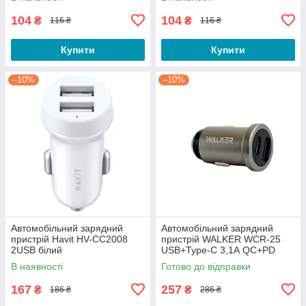
104
104
₴
₴
116 ₴
116 ₴
Купити
Купити
–10%
–10%
Автомобільний зарядний
Автомобільний зарядний
пристрій Havit HV-CC2008
пристрій WALKER WCR-25
2USB білий
USB+Type-C 3,1А QC+PD
чорний
В наявності
Готово до відправки
167
257
₴
₴
186 ₴
286 ₴