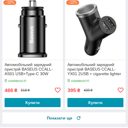
–10%
–10%
Автомобільний зарядний
Автомобільний зарядний
пристрій BASEUS CCALL-
пристрій BASEUS CCALL-
AS01 USB+Type-C 30W
YX01 2USB + cigarette lighter
QC+PD чорний
extended 3,1А чорний
В наявності
В наявності
466
395
₴
₴
518 ₴
439 ₴
Купити
Купити
Показати ще