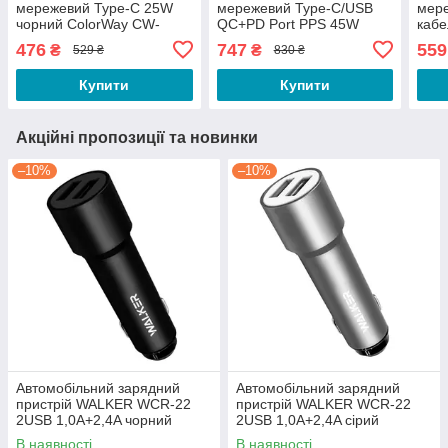
мережевий Type-C 25W
мережевий Type-C/USB
мере
чорний ColorWay CW-
QC+PD Port PPS 45W
кабе
CHS033PD-BK
білий GaN Mini ColorWay
біли
476
747
559
₴
₴
529 ₴
830 ₴
CW-CHS060PD-WT
Купити
Купити
Акційні пропозиції та новинки
–10%
–10%
Автомобільний зарядний
Автомобільний зарядний
пристрій WALKER WCR-22
пристрій WALKER WCR-22
2USB 1,0А+2,4A чорний
2USB 1,0А+2,4A сірий
В наявності
В наявності