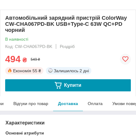
Автомобільний зарядний пристрій ColorWay
CW-CHA067PD-BK USB+Type-C 63W QC+PD
чорний
В наявності
Код: CW-CHA067PD-BK
Роздріб
494
₴
549 ₴
Економія
55 ₴
Залишилось
2 дні
Купити
ки
Відгуки про товар
Доставка
Оплата
Умови пове
Характеристики
Основні атрибути