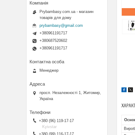
Prybambasy.com.ua - магазин
товарів для дому
prybambasy@gmail.com
+380961191717
+380687520602
+380961191717
Менеджер
просп. Незалежності 1, Житомир,
Україна
ХАРАК
Осно
+380 (96) 119-17-17
Kyivstar
Вироб
+380 (99) 116-17-17