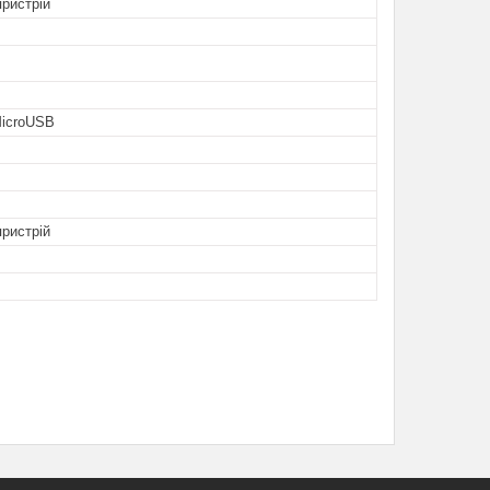
ристрій
MicroUSB
ристрій