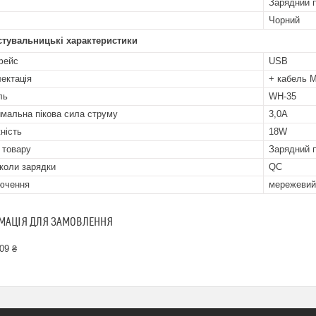
Зарядний п
Чорний
стувальницькі характеристики
фейс
USB
ектація
+ кабель 
ль
WH-35
мальна пікова сила струму
3,0A
ність
18W
 товару
Зарядний п
коли зарядки
QC
ючення
мережевий
МАЦІЯ ДЛЯ ЗАМОВЛЕННЯ
09 ₴