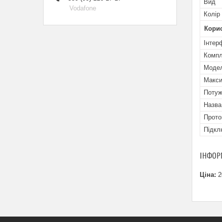
Вид
Vodafone
Колір
Кори
Інтер
Компл
Мoде
Макси
Потуж
Назва
Прото
Підкл
ІНФОР
Ціна:
2