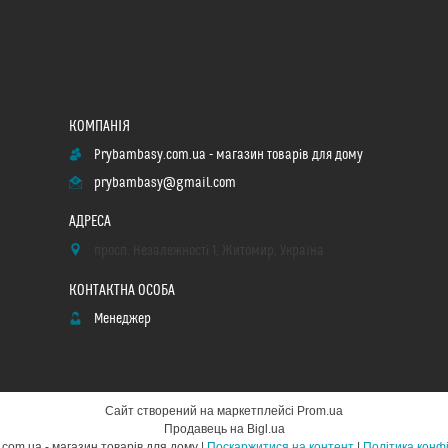
Prybambasy.com.ua - магазин товарів для дому
prybambasy@gmail.com
просп. Незалежності 1, Житомир, Україна
Менеджер
Сайт створений на маркетплейсі
Prom.ua
Продавець на Bigl.ua
Prybambasy.com.ua - магазин товарів для дому |
Поскаржитися на контент
|
Політика конф