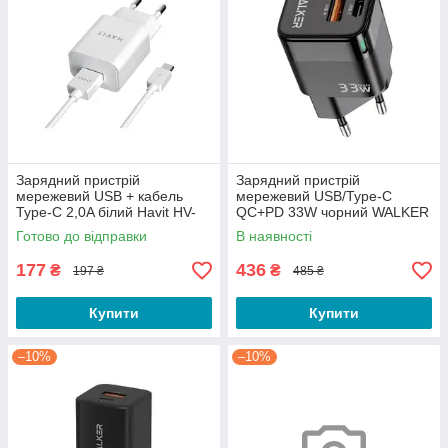
Зарядний пристрій
Зарядний пристрій
мережевий USB + кабель
мережевий USB/Type-C
Type-C 2,0A білий Havit HV-
QC+PD 33W чорний WALKER
ST113
WH-43
Готово до відправки
В наявності
177
436
₴
₴
197 ₴
485 ₴
Купити
Купити
–10%
–10%