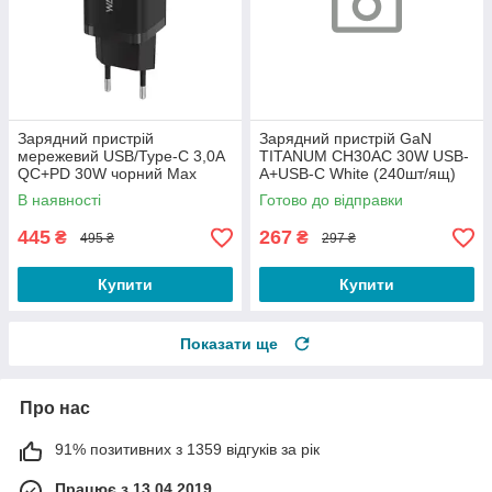
Зарядний пристрій
Зарядний пристрій GaN
мережевий USB/Type-C 3,0A
TITANUM CH30AC 30W USB-
QC+PD 30W чорний Max
A+USB-C White (240шт/ящ)
WALKER WH-60
В наявності
Готово до відправки
445
267
₴
₴
495 ₴
297 ₴
Купити
Купити
Показати ще
Про нас
91% позитивних з 1359 відгуків за рік
Працює з 13.04.2019