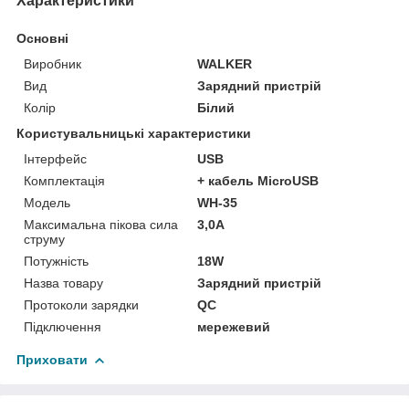
Характеристики
Основні
Виробник
WALKER
Вид
Зарядний пристрій
Колір
Білий
Користувальницькі характеристики
Інтерфейс
USB
Комплектація
+ кабель MicroUSB
Мoдель
WH-35
Максимальна пікова сила
3,0A
струму
Потужність
18W
Назва товару
Зарядний пристрій
Протоколи зарядки
QC
Підключення
мережевий
Приховати