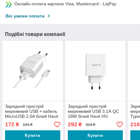
Онлайн-оплата карткою Visa, Mastercard - LiqPay
Всі умови оплати
Подібні товари компанії
Зарядний пристрій
Зарядний пристрій
Заря
мережевий USB + кабель
мережевий USB 3,1А QC
мере
MicroUSB 2,0A білий Havit
18W білий Havit HV-
Type
HV-ST111
UC1015
WAL
172
292
218
₴
₴
191 ₴
324 ₴
Купити
Купити