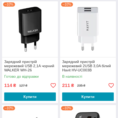
–10%
–10%
Зарядний пристрій
Зарядний пристрій
мережевий USB 2,1А чорний
мережевий 2USB 3,0A білий
WALKER WH-26
Havit HV-UC003B
Готово до відправки
В наявності
114
211
₴
₴
127 ₴
235 ₴
Купити
Купити
–10%
–10%