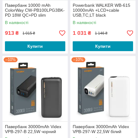
Павербанк 10000 mAh
Powerbank WALKER WB-615
ColorWay CW-PB100LPG3BK-
10000mAh +LCD+cable
PD 18W QC+PD slim
USB,TC,LT black
світлодіодний індикатор
В наявності
В наявності
чорний
913
1 031
₴
₴
1 015 ₴
1 146 ₴
Купити
Купити
–10%
–10%
Павербанк 30000mAh Videx
Павербанк 30000mAh Videx
VPB-297-B 22,5W чорний
VPB-297-W 22,5W білий