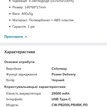
Індикація: 4 світлодіоди (0/25/50/100%)
Розмір: 140*68*27mm
Вага: 400±5g
Матеріал: Полікарбонат + ABS пластик
Гарантія: 1 рік.
Приховати
Характеристики
Основні атрибути
Виробник
Colorway
Функції заряджання
Power Delivery
Колір
Чорний
Користувальницькі характеристики
Ємність аккумулятора
20000 mAh
Інтерфейс
USB Type-C
Мoдель
CW-PB200LPB4BK-PD