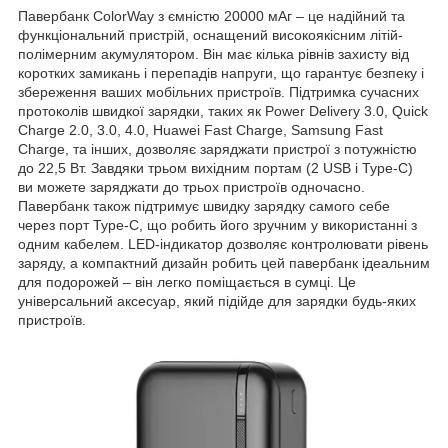
Павербанк ColorWay з ємністю 20000 мАг – це надійний та
функціональний пристрій, оснащений високоякісним літій-
полімерним акумулятором. Він має кілька рівнів захисту від
коротких замикань і перепадів напруги, що гарантує безпеку і
збереження ваших мобільних пристроїв. Підтримка сучасних
протоколів швидкої зарядки, таких як Power Delivery 3.0, Quick
Charge 2.0, 3.0, 4.0, Huawei Fast Charge, Samsung Fast
Charge, та інших, дозволяє заряджати пристрої з потужністю
до 22,5 Вт. Завдяки трьом вихідним портам (2 USB і Type-C)
ви можете заряджати до трьох пристроїв одночасно.
Павербанк також підтримує швидку зарядку самого себе
через порт Type-C, що робить його зручним у використанні з
одним кабелем. LED-індикатор дозволяє контролювати рівень
заряду, а компактний дизайн робить цей павербанк ідеальним
для подорожей – він легко поміщається в сумці. Це
універсальний аксесуар, який підійде для зарядки будь-яких
пристроїв.