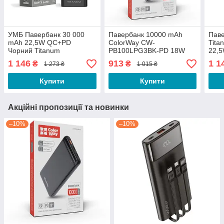
УМБ Павербанк 30 000
Павербанк 10000 mAh
Пав
mAh 22,5W QC+PD
ColorWay CW-
Tita
Чорний Titanum
PB100LPG3BK-PD 18W
22,
QC+PD slim світлодіодний
1 146
913
1 1
₴
₴
1 273 ₴
1 015 ₴
індикатор чорний
Купити
Купити
Акційні пропозиції та новинки
–10%
–10%