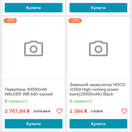
Купити
Купити
–10%
–10%
Зовнішній акумулятор HOCO
Павербанк 40000mAh
J100A High-ranking power
WALKER WB-640 чорний
bank(20000mAh) Black
В наявності
В наявності
2 767,84
1 384
₴
₴
3 075,84 ₴
1 538 ₴
Купити
Купити