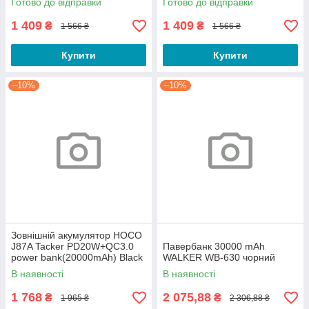
Готово до відправки
Готово до відправки
1 409
1 409
₴
₴
1 566 ₴
1 566 ₴
Купити
Купити
–10%
–10%
Зовнішній акумулятор HOCO
J87A Tacker PD20W+QC3.0
Павербанк 30000 mAh
power bank(20000mAh) Black
WALKER WB-630 чорний
В наявності
В наявності
1 768
2 075,88
₴
₴
1 965 ₴
2 306,88 ₴