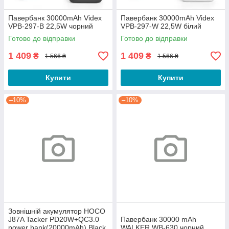
Павербанк 30000mAh Videx
Павербанк 30000mAh Videx
VPB-297-B 22,5W чорний
VPB-297-W 22,5W білий
Готово до відправки
Готово до відправки
1 409
1 409
₴
₴
1 566 ₴
1 566 ₴
Купити
Купити
–10%
–10%
Зовнішній акумулятор HOCO
J87A Tacker PD20W+QC3.0
Павербанк 30000 mAh
power bank(20000mAh) Black
WALKER WB-630 чорний