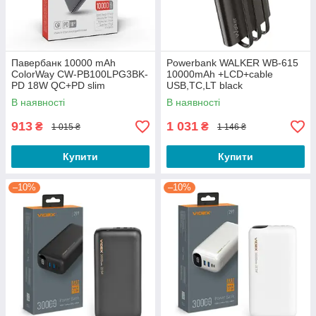
Павербанк 10000 mAh
Powerbank WALKER WB-615
ColorWay CW-PB100LPG3BK-
10000mAh +LCD+cable
PD 18W QC+PD slim
USB,TC,LT black
світлодіодний індикатор
В наявності
В наявності
чорний
913
1 031
₴
₴
1 015 ₴
1 146 ₴
Купити
Купити
–10%
–10%