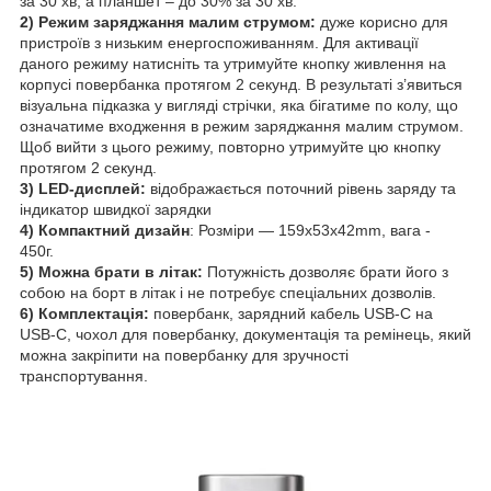
за 30 хв, а планшет – до 30% за 30 хв.
2) Режим заряджання малим струмом:
дуже корисно для
пристроїв з низьким енергоспоживанням. Для активації
даного режиму натисніть та утримуйте кнопку живлення на
корпусі повербанка протягом 2 секунд. В результаті з’явиться
візуальна підказка у вигляді стрічки, яка бігатиме по колу, що
означатиме входження в режим заряджання малим струмом.
Щоб вийти з цього режиму, повторно утримуйте цю кнопку
протягом 2 секунд.
3) LED-дисплей:
відображається поточний рівень заряду та
індикатор швидкої зарядки
4) Компактний дизайн
: Розміри — 159x53x42mm, вага -
450г.
5) Можна брати в літак:
Потужність дозволяє брати його з
собою на борт в літак і не потребує спеціальних дозволів.
6) Комплектація:
повербанк, зарядний кабель USB-C на
USB-C, чохол для повербанку, документація та ремінець, який
можна закріпити на повербанку для зручності
транспортування.