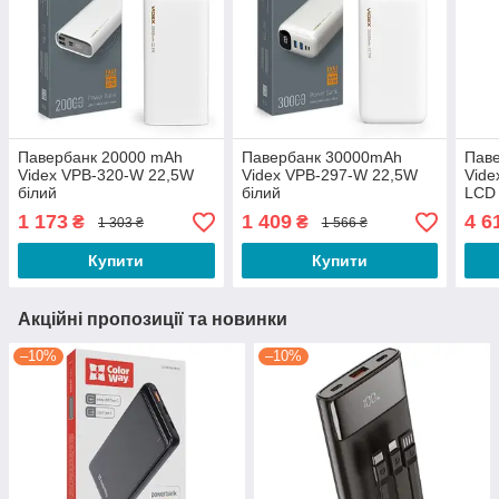
Павербанк 20000 mAh
Павербанк 30000mAh
Пав
Videx VPB-320-W 22,5W
Videx VPB-297-W 22,5W
Vide
білий
білий
LCD 
1 173
1 409
4 6
₴
₴
1 303 ₴
1 566 ₴
Купити
Купити
Акційні пропозиції та новинки
–10%
–10%