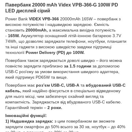
Павербанк 20000 mAh Videx VPB-366-G 100W PD
LED дисплей сірий
Power Bank
VIDEX VPB-366
20000mAh 165W –
повербанк з
високою потужністю і надшвидкою зарядкою. Ємність
становить
20000mAh,
а максимальна вихідна потужність
-
165W.
Акумулятор оснащений літій-іонною батареєю 3.7V
74Wh, що дозволяє заряджати телефони, ноутбуки, планшети
та інші гаджети з високою швидкістю завдяки підтримці
технології
Power Delivery (PD) до 100W.
Повербанк також заряджається доволі швидко – його можна
повністю зарядити приблизно
за 1.5 години
за допомогою
USB-C роз'єму за умови використання швидкого адаптера,
який підтримує PD65W та вище.
Повербанк має
роз’єм USB-C, USB-A
та
вбудований USB-C
кабель,
який надійно фіксується в спеціально відведеному
для нього місці, чим забезпечує охайний вигляд та
компактність. Заряджається від вбудованого USB-C кабелю.
Гарантійний термін –
2 роки.
Інноваційні функції:
1) Надшвидка зарядка:
з цим повербанком ви зможете
зарядити смартфон до 50% всього за 30 хв, ноутбук – до 40%