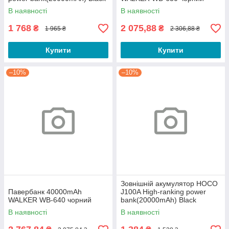
В наявності
В наявності
1 768
2 075,88
₴
₴
1 965 ₴
2 306,88 ₴
Купити
Купити
–10%
–10%
Зовнішній акумулятор HOCO
Павербанк 40000mAh
J100A High-ranking power
WALKER WB-640 чорний
bank(20000mAh) Black
В наявності
В наявності