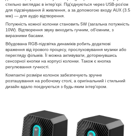
стильно виглядає в інтер'єрі. Під'єднуються через USB-роз'єм
для підсвічування й живлення, а за допомогою входу AUX (3.5
мм) — для аудіо відтворення.
Потужність кожної колонки становить 5W (загальна потужність
10W). Відтворення звуку виходить гучним, об'ємним, з
виразними басами.
Вбудована RGB-підсвітка динаміків робить додаткові
враження від ігрового процесу, прослуховування музики або
перегляду фільмів. Її можна активувати, доторкнувшись
сенсорної кнопки на корпусі колонки. Також є кнопка
регулювання гучності.
Компактні розміри колонок забезпечують зручне
розташування на робочому столі, а оригінальний і стильний
дизайн вдало поєднуються з будь-яким інтер'єром.