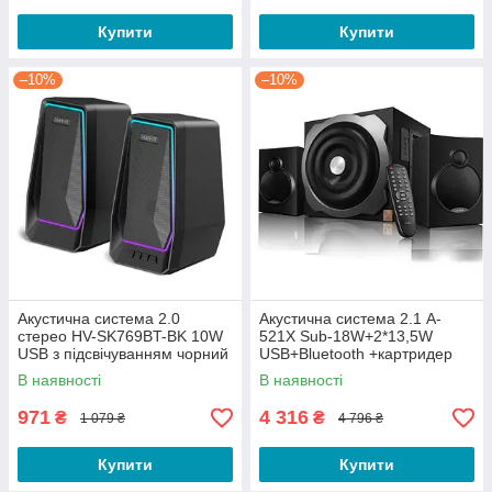
Купити
Купити
–10%
–10%
Акустична система 2.0
Акустична система 2.1 A-
стерео HV-SK769BT-BK 10W
521X Sub-18W+2*13,5W
USB з підсвічуванням чорний
USB+Bluetooth +картридер
Havit
SD/MMC/MS чорний F&D
В наявності
В наявності
971
4 316
₴
₴
1 079 ₴
4 796 ₴
Купити
Купити