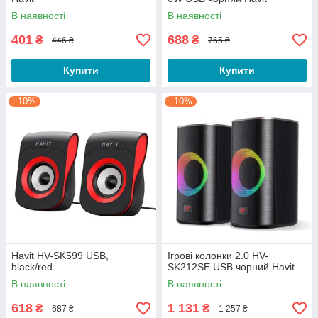
В наявності
В наявності
401
688
₴
₴
446 ₴
765 ₴
Купити
Купити
–10%
–10%
Havit HV-SK599 USB,
Ігрові колонки 2.0 HV-
black/red
SK212SE USB чорний Havit
В наявності
В наявності
618
1 131
₴
₴
687 ₴
1 257 ₴