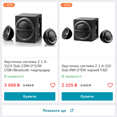
–10%
–10%
Акустична система 2.1 A-
111X Sub-13W+2*11W
Акустична система 2.1 A-110
USB+Bluetooth +картридер
Sub-8W+2*5W чорний F&D
SD/MMC/MS чорний F&D
В наявності
В наявності
3 069
2 225
₴
₴
3 410 ₴
2 472 ₴
Купити
Купити
Показати ще