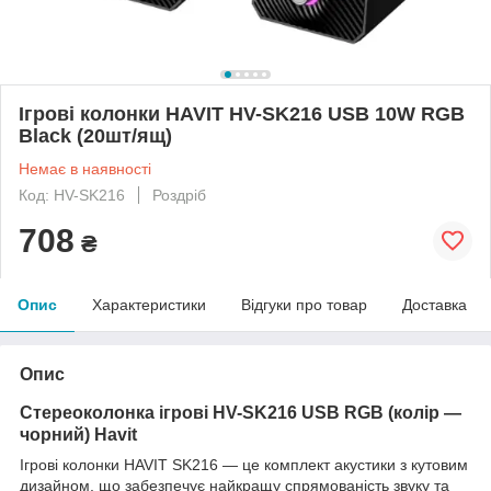
Ігрові колонки HAVIT HV-SK216 USB 10W RGB
Black (20шт/ящ)
Немає в наявності
Код: HV-SK216
Роздріб
708
₴
Опис
Характеристики
Відгуки про товар
Доставка
Опис
Стереоколонка ігрові HV-SK216 USB RGB (колір —
чорний) Havit
Ігрові колонки HAVIT SK216 — це комплект акустики з кутовим
дизайном, що забезпечує найкращу спрямованість звуку та