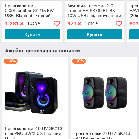
Ігрові колонки
Акустична система 2.0
Ігро
2.0/Soundbar SK215 5W
стерео HV-SK769BT-BK
HAVI
USB+Bluetooth чорний
10W USB з підсвічуванням
(20ш
Havit
чорний Havit
1 281
971
603
₴
₴
1 423 ₴
1 079 ₴
Купити
Купити
Акційні пропозиції та новинки
–10%
–10%
Ігрові колонки 2.0 HV-SK210
mini PRO 3W*2 USB чорний
Ігрові колонки 2.0 HV-SK213
Havit
6W USB чорний Havit