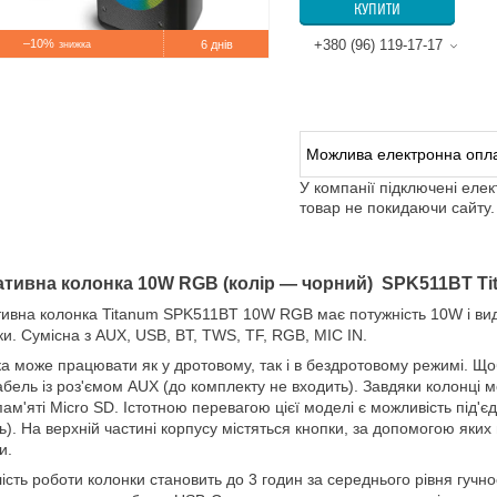
КУПИТИ
–10%
+380 (96) 119-17-17
6 днів
У компанії підключені еле
товар не покидаючи сайту.
тивна колонка 10W RGB (колір — чорний) SPK511BT Ti
ивна колонка Titanum SPK511BT 10W RGB має потужність 10W і вид
тки. Сумісна з AUX, USB, BT, TWS, TF, RGB, MIC IN.
а може працювати як у дротовому, так і в бездротовому режимі. Щоб
абель із роз'ємом AUX (до комплекту не входить). Завдяки колонці 
пам'яті Micro SD. Істотною перевагою цієї моделі є можливість під'
ь). На верхній частині корпусу містяться кнопки, за допомогою яких
и.
ість роботи колонки становить до 3 годин за середнього рівня гучно