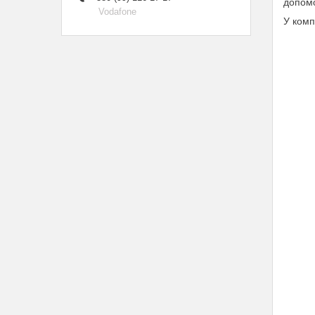
допомо
Vodafone
У комп