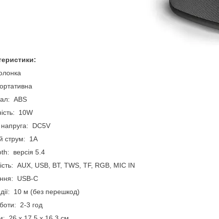
теристики:
олонка
ортативна
іал: ABS
ість: 10W
 напруга: DC5V
й струм: 1А
oth: версія 5.4
ість: AUX, USB, BT, TWS, TF, RGB, MIC IN
ння: USB-C
 дії: 10 м (без перешкод)
боти: 2-3 год
и: 26 х 17,5 х 16,3 см