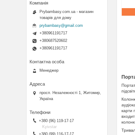
Prybambasy.com.ua - магазин
товарів для дому
prybambasy@gmail.com
+380961191717
+380687520602
+380961191717
Менеджер
Порта
Портат
підсві
просп. Незалежності 1, Житомир,
Україна
Колонк
аудіок
карти 
входит
+380 (96) 119-17-17
колонк
Kyivstar
Тривал
+380 (99) 116-17-17