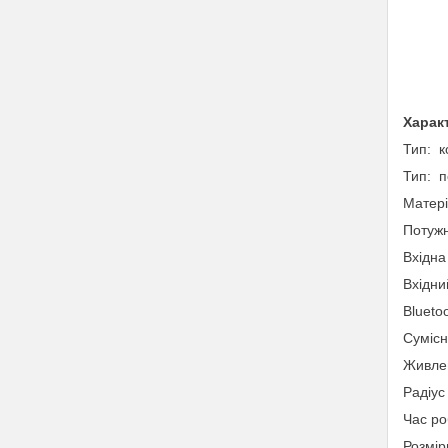
Харак
Тип: к
Тип: п
Матер
Потужн
Вхідна
Вхідни
Blueto
Сумісн
Живле
Радіус
Час ро
Розмір