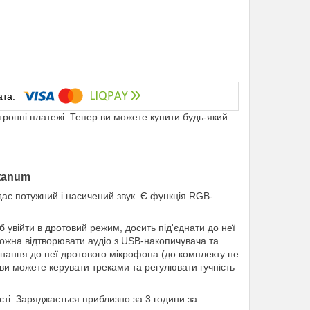
ктронні платежі. Тепер ви можете купити будь-який
tanum
ає потужний і насичений звук. Є функція RGB-
 увійти в дротовий режим, досить під'єднати до неї
можна відтворювати аудіо з USB-накопичувача та
єднання до неї дротового мікрофона (до комплекту не
 ви можете керувати треками та регулювати гучність
сті. Заряджається приблизно за 3 години за