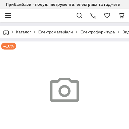
Прибамбаси - посуд, інструменти, електрика та гаджети
Каталог
Електроматеріали
Електрофурнітура
Вид
–10%