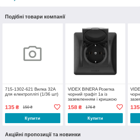
Подібні товари компанії
715-1302-621 Вилка 32А
VIDEX BINERA Розетка
VIDE
для електропліті (1/36 шт)
чорний графіт 1а із
чорн
заземленням і кришкою
зазе
(VF-BNSK1GC-BG)
BNSK
135
158
135
₴
₴
150 ₴
176 ₴
(20/120)
Купити
Купити
Акційні пропозиції та новинки