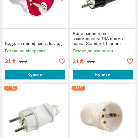
Вилка мережева із
заземленням 16А пряма
Виделка однофазна Лезард
чорна Standard Titanum
Готово до відправки
Готово до відправки
31
31
₴
₴
35 ₴
35 ₴
Купити
Купити
–11%
–11%