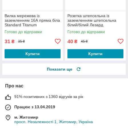
Вилка мережева із
Розетка штепсельна із
заземленням 16А пряма біла
заземленням штепсельна
Standard Titanum
білий/білий Лезард
Готово до відправки
Готово до відправки
31
40
₴
₴
35 ₴
45 ₴
Купити
Купити
Показати ще
Про нас
91% позитивних з 1360 відгуків за рік
Працює з 13.04.2019
м. Житомир
просп. Незалежності 1, Житомир, Україна