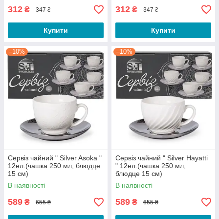
312
312
₴
₴
347 ₴
347 ₴
Купити
Купити
–10%
–10%
Сервіз чайний " Silver Asoka "
Сервіз чайний " Silver Hayatti
12ел.(чашка 250 мл, блюдце
" 12ел.(чашка 250 мл,
15 см)
блюдце 15 см)
В наявності
В наявності
589
589
₴
₴
655 ₴
655 ₴