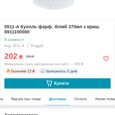
0511-А Кухоль фарф. білий 370мл з криш.
6911100000
В наявності
Код: 0511-А
Роздріб
202
₴
224 ₴
Мінімальна сума замовлення на сайті — 300 ₴
Економія
22 ₴
Залишилось
5 днів
Купити
ки
Відгуки про товар
Доставка
Оплата
Умови пове