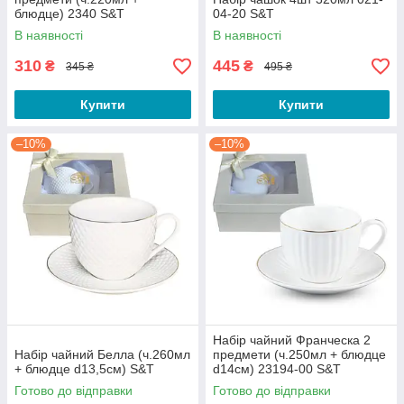
блюдце) 2340 S&T
04-20 S&T
В наявності
В наявності
310
445
₴
₴
345 ₴
495 ₴
Купити
Купити
–10%
–10%
Набір чайний Франческа 2
Набір чайний Белла (ч.260мл
предмети (ч.250мл + блюдце
+ блюдце d13,5см) S&T
d14см) 23194-00 S&T
Готово до відправки
Готово до відправки