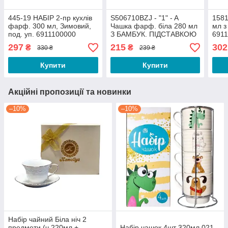
445-19 НАБІР 2-пр кухлів
S506710BZJ - "1" - A
1581
фарф. 300 мл, Зимовий,
Чашка фарф. біла 280 мл
мл з
под. уп. 6911100000
З БАМБУК. ПІДСТАВКОЮ
691
6911100000
297
215
302
₴
₴
330 ₴
239 ₴
Купити
Купити
Акційні пропозиції та новинки
–10%
–10%
Набір чайний Біла ніч 2
предмети (ч.220мл +
Набір чашок 4шт 320мл 021-