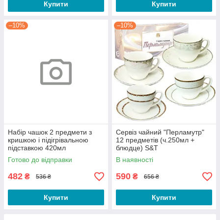
Купити
Купити
–10%
–10%
Набір чашок 2 предмети з
Сервіз чайний "Перламутр"
кришкою і підігрівальною
12 предметів (ч.250мл +
підставкою 420мл
блюдце) S&T
(подарункова уп) 50693
Готово до відправки
В наявності
Interos
482
590
₴
₴
536 ₴
656 ₴
Купити
Купити