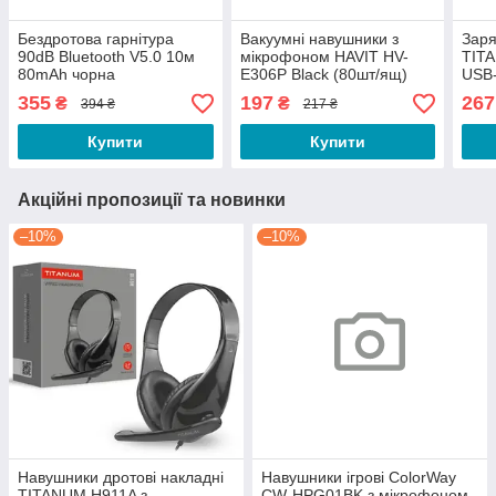
Бездротова гарнітура
Вакуумні навушники з
Заря
90dB Bluetooth V5.0 10м
мікрофоном HAVIT HV-
TIT
80mAh чорна
E306P Black (80шт/ящ)
USB
(240
355
197
267
₴
₴
394 ₴
217 ₴
Купити
Купити
Акційні пропозиції та новинки
–10%
–10%
Навушники дротові накладні
Навушники ігрові ColorWay
TITANUM H911A з
CW-HPG01BK з мікрофоном