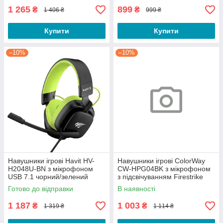
1 265
899
₴
₴
1 406 ₴
999 ₴
Купити
Купити
–10%
–10%
Навушники ігрові Havit HV-
Навушники ігрові ColorWay
H2048U-BN з мікрофоном
CW-HPG04BK з мікрофоном
USB 7.1 чорний/зелений
з підсвічуванням Firestrike
чорний
Готово до відправки
В наявності
1 187
1 003
₴
₴
1 319 ₴
1 114 ₴