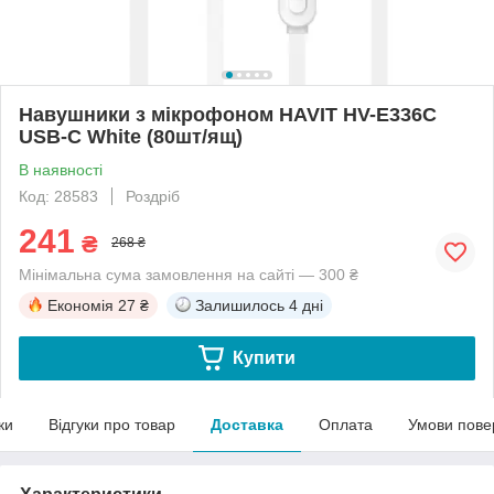
Навушники з мікрофоном HAVIT HV-E336C
USB-C White (80шт/ящ)
В наявності
Код: 28583
Роздріб
241
₴
268 ₴
Мінімальна сума замовлення на сайті — 300 ₴
Економія
27 ₴
Залишилось
4 дні
Купити
ки
Відгуки про товар
Доставка
Оплата
Умови пове