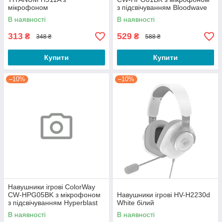
мікрофоном
з підсвічуванням Bloodwave
чорний
В наявності
В наявності
313
529
₴
₴
348 ₴
588 ₴
Купити
Купити
–10%
–10%
Навушники ігрові ColorWay
CW-HPG05BK з мікрофоном
Навушники ігрові HV-H2230d
з підсвічуванням Hyperblast
White білий
чорний
В наявності
В наявності