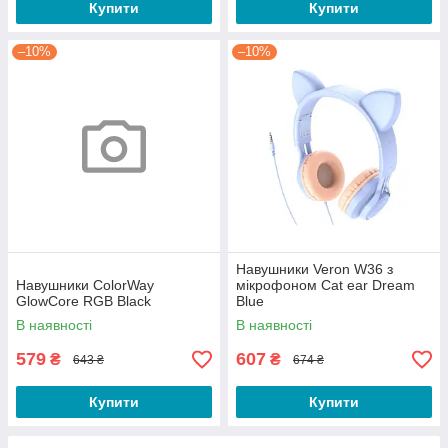
Купити
Купити
–10%
–10%
Навушники Veron W36 з
Навушники ColorWay
мікрофоном Cat ear Dream
GlowCore RGB Black
Blue
В наявності
В наявності
579
607
₴
₴
643 ₴
674 ₴
Купити
Купити