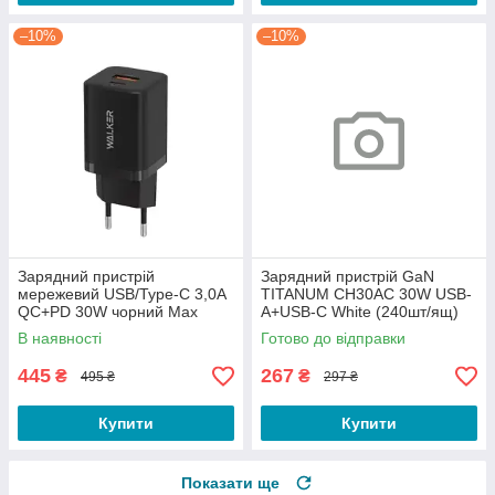
–10%
–10%
Зарядний пристрій
Зарядний пристрій GaN
мережевий USB/Type-C 3,0A
TITANUM CH30AC 30W USB-
QC+PD 30W чорний Max
A+USB-C White (240шт/ящ)
WALKER WH-60
В наявності
Готово до відправки
445
267
₴
₴
495 ₴
297 ₴
Купити
Купити
Показати ще