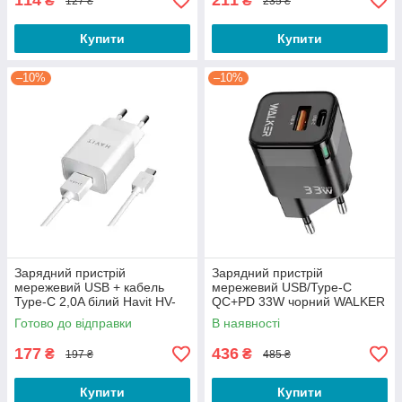
114
211
₴
₴
127 ₴
235 ₴
Купити
Купити
–10%
–10%
Зарядний пристрій
Зарядний пристрій
мережевий USB + кабель
мережевий USB/Type-C
Type-C 2,0A білий Havit HV-
QC+PD 33W чорний WALKER
ST113
WH-43
Готово до відправки
В наявності
177
436
₴
₴
197 ₴
485 ₴
Купити
Купити