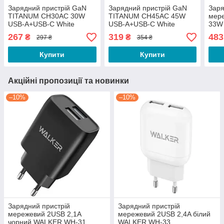
Зарядний пристрій GaN
Зарядний пристрій GaN
Заря
TITANUM CH30AC 30W
TITANUM CH45AC 45W
мер
USB-A+USB-C White
USB-A+USB-C White
33W 
(240шт/ящ)
(240шт/ящ)
Havi
267
319
483
₴
₴
297 ₴
354 ₴
Купити
Купити
Акційні пропозиції та новинки
–10%
–10%
Зарядний пристрій
Зарядний пристрій
мережевий 2USB 2,1А
мережевий 2USB 2,4A білий
чорний WALKER WH-31
WALKER WH-33