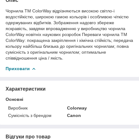
Опис
Чорнила ТМ ColorWay відрізняються високою світло-і
водостійкістю, широкою гамою кольорів і особливою чіткістю
одержуваних відбитків. Зображення надовго збереже
яскравість, завдяки впровадженню у виробництво чорнила
ColorWay новітніх наукових розробок Переваги чорнила ТМ
ColorWay: покращена закріплення і хімічна стійкість; передача
кольору найбільш близька до оригінальних чорнилам; повна
сумісність з оригінальним чорнилом; оптимальне
співвідношення ціна / якість.
Приховати
Характеристики
Основні
Виробник
Colorway
Сумісність з брендом
Canon
Відгуки про товар