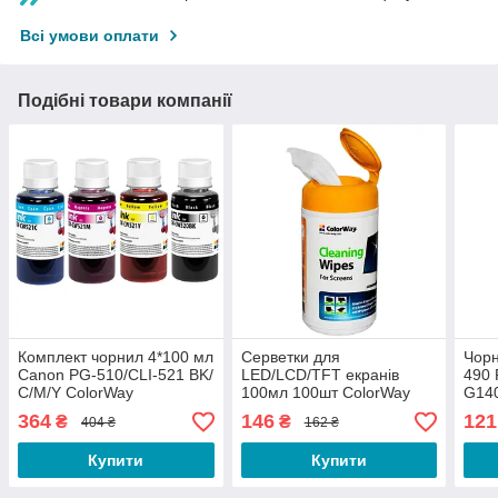
Всі умови оплати
Подібні товари компанії
Комплект чорнил 4*100 мл
Серветки для
Чорн
Canon PG-510/CLI-521 BK/
LED/LCD/TFT екранів
490
С/M/Y ColorWay
100мл 100шт ColorWay
G140
CW-1071
Colo
364
146
121
₴
₴
404 ₴
162 ₴
Купити
Купити