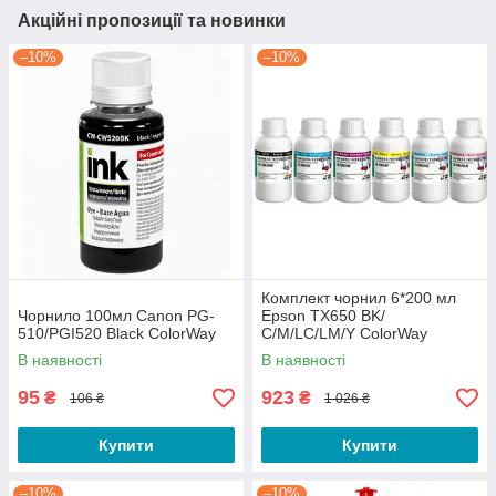
Акційні пропозиції та новинки
–10%
–10%
Комплект чорнил 6*200 мл
Чорнило 100мл Canon PG-
Epson TX650 BK/
510/PGI520 Black ColorWay
С/M/LС/LM/Y ColorWay
В наявності
В наявності
95
923
₴
₴
106 ₴
1 026 ₴
Купити
Купити
–10%
–10%