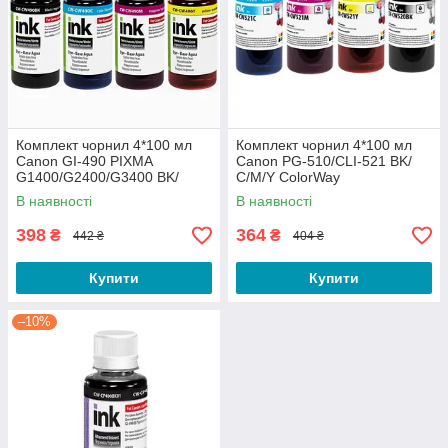
Комплект чорнил 4*100 мл
Комплект чорнил 4*100 мл
Canon GI-490 PIXMA
Canon PG-510/CLI-521 BK/
G1400/G2400/G3400 BK/
С/M/Y ColorWay
С/M/Y ColorWay
В наявності
В наявності
398
364
₴
₴
442 ₴
404 ₴
Купити
Купити
–10%