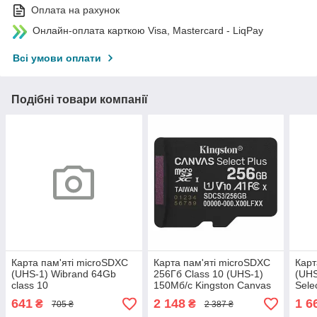
Оплата на рахунок
Онлайн-оплата карткою Visa, Mastercard - LiqPay
Всі умови оплати
Подібні товари компанії
Карта пам'яті microSDXC
Карта пам'яті microSDXC
Карт
(UHS-1) Wibrand 64Gb
256Гб Class 10 (UHS-1)
(UHS
class 10
150Мб/с Kingston Canvas
Sele
Select Plus Gen3
clas
641
2 148
1 6
₴
₴
705 ₴
2 387 ₴