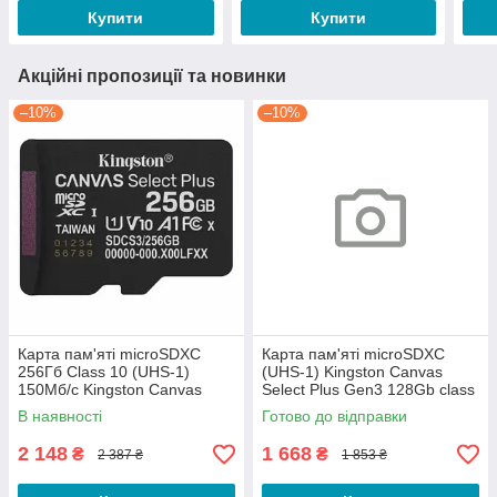
Купити
Купити
Акційні пропозиції та новинки
–10%
–10%
Карта пам'яті microSDXC
Карта пам'яті microSDXC
256Гб Class 10 (UHS-1)
(UHS-1) Kingston Canvas
150Мб/с Kingston Canvas
Select Plus Gen3 128Gb class
Select Plus Gen3
10 А1 (R-150MB/s)
В наявності
Готово до відправки
2 148
1 668
₴
₴
2 387 ₴
1 853 ₴