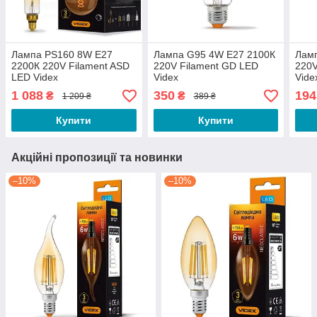
Лампа PS160 8W E27
Лампа G95 4W E27 2100К
Лам
2200К 220V Filament ASD
220V Filament GD LED
220V
LED Videx
Videx
Vide
1 088
350
194
₴
₴
1 209 ₴
389 ₴
Купити
Купити
Акційні пропозиції та новинки
–10%
–10%