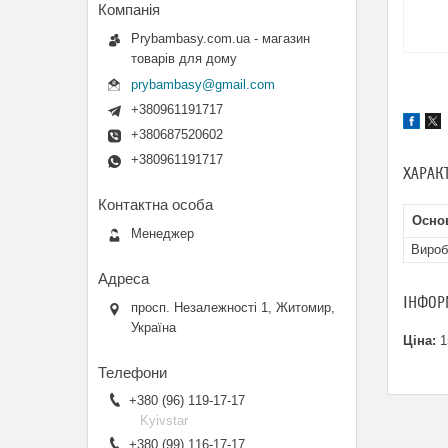
Prybambasy.com.ua - магазин
товарів для дому
prybambasy@gmail.com
+380961191717
+380687520602
+380961191717
ХАРАК
Основ
Менеджер
Вироб
ІНФОР
просп. Незалежності 1, Житомир,
Україна
Ціна:
1
+380 (96) 119-17-17
Kyivstar
+380 (99) 116-17-17