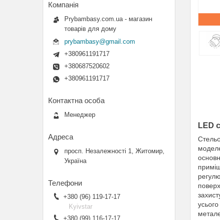
Prybambasy.com.ua - магазин
товарів для дому
prybambasy@gmail.com
+380961191717
+380687520602
+380961191717
Менеджер
LED с
Стельо
моделе
просп. Незалежності 1, Житомир,
основн
Україна
приміщ
регулю
поверх
захист
+380 (96) 119-17-17
усього
Kyivstar
метал
+380 (99) 116-17-17