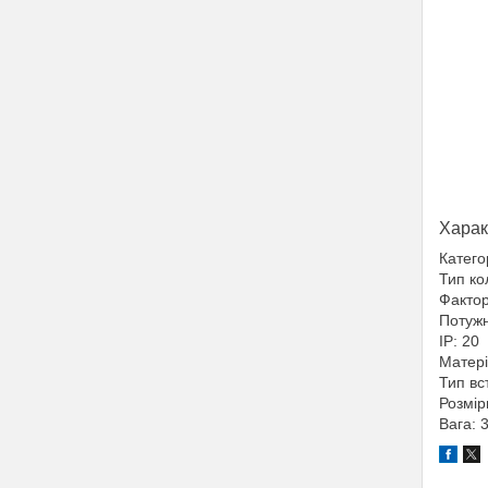
Харак
Катего
Тип ко
Факто
Потужн
IP: 20
Матері
Тип вс
Розмір
Вага: 