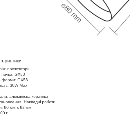
теристики:
рія: прожектори
лпачка: GX53
р форми: GX53
ість: 30W Max
али: алюмінієва кераміка
тановлення: Накладні роботи
и: 80 мм x 82 мм
300 г