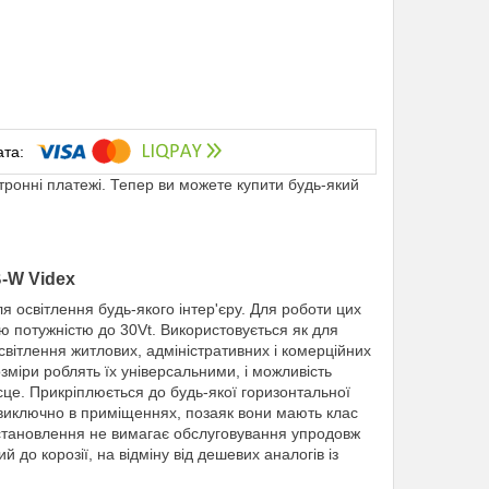
ктронні платежі. Тепер ви можете купити будь-який
-W Videx
 освітлення будь-якого інтер'єру. Для роботи цих
 потужністю до 30Vt. Використовується як для
світлення житлових, адміністративних і комерційних
озміри роблять їх універсальними, і можливість
сце. Прикріплюється до будь-якої горизонтальної
я виключно в приміщеннях, позаяк вони мають клас
я встановлення не вимагає обслуговування упродовж
 до корозії, на відміну від дешевих аналогів із