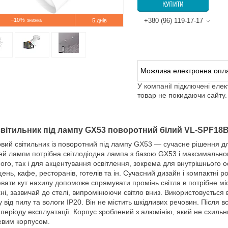
КУПИТИ
–10%
+380 (96) 119-17-17
5 днів
У компанії підключені еле
товар не покидаючи сайту.
вітильник під лампу GX53 поворотний білий VL-SPF18B
вий світильник із поворотний під лампу GX53 — сучасне рішення для
й лампи потрібна світлодіодна лампа з базою GX53 і максимальною
ого, так і для акцентування освітлення, зокрема для внутрішнього о
ень, кафе, ресторанів, готелів та ін. Сучасний дизайн і компактні р
вати кут нахилу допоможе спрямувати промінь світла в потрібне мі
ні, зазвичай до стелі, випромінюючи світло вниз. Використовуєтьс
у від пилу та вологи IP20. Він не містить шкідливих речовин. Післ
 періоду експлуатації. Корпус зроблений з алюмінію, який не схильний
евим корпусом.