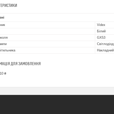
ТЕРИСТИКИ
вні
ник
Videx
Білий
околя
GX53
ампи
Світлодіод
вітильника
Накладний
МАЦІЯ ДЛЯ ЗАМОВЛЕННЯ
10 ₴