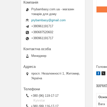
Prybambasy.com.ua - магазин
товарів для дому
prybambasy@gmail.com
+380961191717
+380687520602
+380961191717
Менеджер
Головн
просп. Незалежності 1, Житомир,
Україна
ХАРАК
+380 (96) 119-17-17
Осно
Kyivstar
Вага
+380 (99) 116-17-17