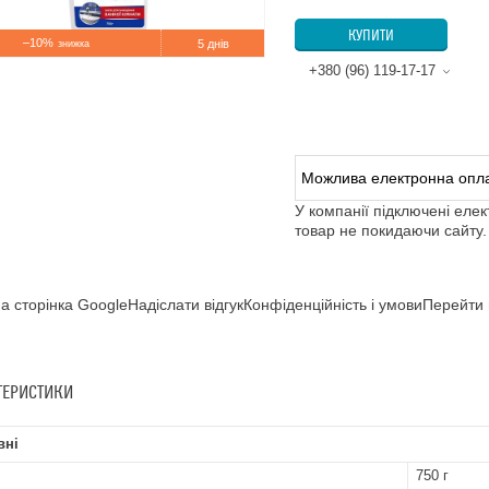
КУПИТИ
–10%
5 днів
+380 (96) 119-17-17
У компанії підключені еле
товар не покидаючи сайту.
а сторінка GoogleНадіслати відгукКонфіденційність і умовиПерейти 
ТЕРИСТИКИ
вні
750 г