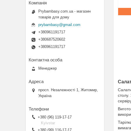
Prybambasy.com.ua - магазин
товарів для дому
prybambasy@gmail.com
+380961191717
+380687520602
+380961191717
Менеджер
Салат
Салатн
просп. Незалежності 1, Житомир,
столу.
Україна
сервір
Вигото
викори
+380 (96) 119-17-17
Тарілк
Kyivstar
вимага
+380 (99) 116-17-17