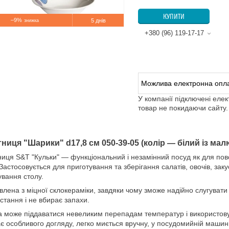
КУПИТИ
–9%
5 днів
+380 (96) 119-17-17
У компанії підключені еле
товар не покидаючи сайту.
ниця "Шарики" d17,8 см 050-39-05 (колір — білий із ма
иця S&T "Кульки" — функціональний і незамінний посуд як для повс
 Застосовується для приготування та зберігання салатів, овочів, заку
ування столу.
влена з міцної склокераміки, завдяки чому зможе надійно слугувати
стання і не вбирає запахи.
а може піддаватися невеликим перепадам температур і використовув
є особливого догляду, легко миється вручну, у посудомийній машині 