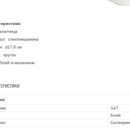
теристики:
алатница
ал: стеклокерамика
и: d17,8 см
: кругла
білий із малюнком
ТЕРИСТИКИ
вні
ник
S&T
Білий
іал
Склокерам