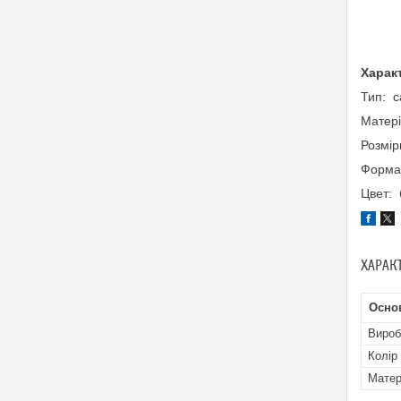
Харак
Тип: с
Матері
Розмір
Форма
Цвет: 
ХАРАК
Осно
Вироб
Колір
Матер