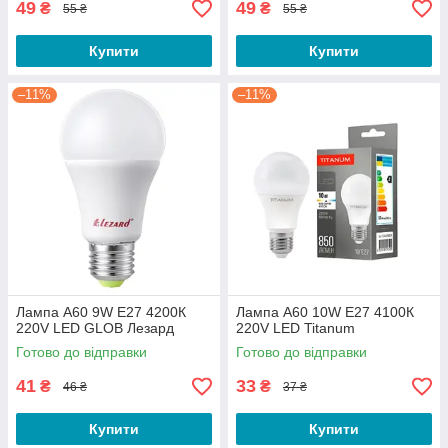
49
49
₴
₴
55 ₴
55 ₴
Купити
Купити
–11%
–11%
Лампа A60 9W E27 4200К
Лампа A60 10W E27 4100К
220V LED GLOB Лезард
220V LED Titanum
Готово до відправки
Готово до відправки
41
33
₴
₴
46 ₴
37 ₴
Купити
Купити