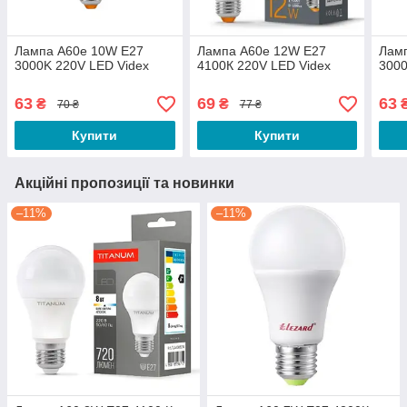
Лампа A60e 10W E27
Лампа A60e 12W E27
Лам
3000K 220V LED Videx
4100К 220V LED Videx
3000
63
69
63
₴
₴
70 ₴
77 ₴
Купити
Купити
Акційні пропозиції та новинки
–11%
–11%