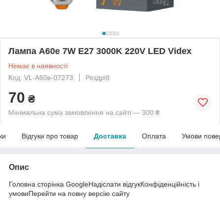
Лампа A60e 7W E27 3000K 220V LED Videx
Немає в наявності
Код: VL-A60e-07273
Роздріб
70
₴
Мінімальна сума замовлення на сайті — 300 ₴
ки
Відгуки про товар
Доставка
Оплата
Умови пове
Опис
Головна сторінка GoogleНадіслати відгукКонфіденційність і
умовиПерейти на повну версію сайту