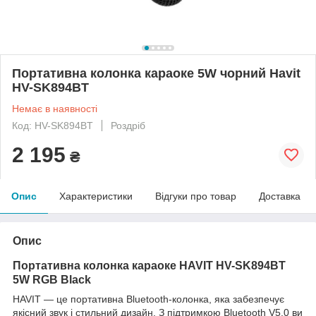
Портативна колонка караоке 5W чорний Havit
HV-SK894BT
Немає в наявності
Код: HV-SK894BT
Роздріб
2 195
₴
Опис
Характеристики
Відгуки про товар
Доставка
Опис
Портативна колонка караоке HAVIT HV-SK894BT
5W RGB Black
HAVIT — це портативна Bluetooth-колонка, яка забезпечує
якісний звук і стильний дизайн. З підтримкою Bluetooth V5.0 ви