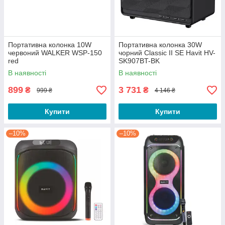
Портативна колонка 10W
Портативна колонка 30W
червоний WALKER WSP-150
чорний Classic II SE Havit HV-
red
SK907BT-BK
В наявності
В наявності
899
3 731
₴
₴
999 ₴
4 146 ₴
Купити
Купити
–10%
–10%