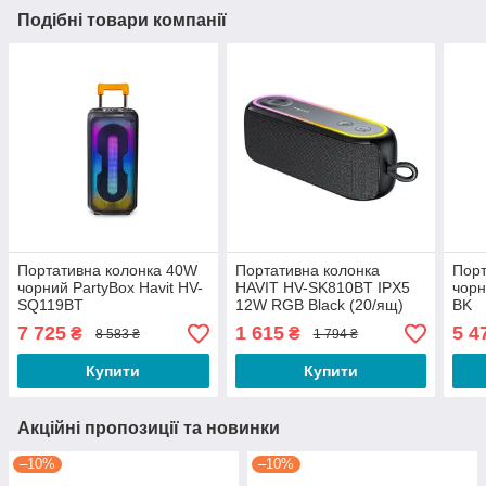
Подібні товари компанії
Портативна колонка 40W
Портативна колонка
Порт
чорний PartyBox Havit HV-
HAVIT HV-SK810BT IPX5
чорн
SQ119BT
12W RGB Black (20/ящ)
BK
7 725
1 615
5 4
₴
₴
8 583 ₴
1 794 ₴
Купити
Купити
Акційні пропозиції та новинки
–10%
–10%