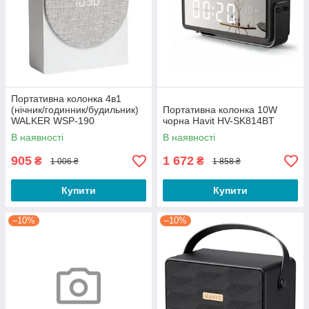
Портативна колонка 4в1
(нічник/годинник/будильник)
Портативна колонка 10W
WALKER WSP-190
чорна Havit HV-SK814BT
В наявності
В наявності
905
1 672
₴
₴
1 006 ₴
1 858 ₴
Купити
Купити
–10%
–10%