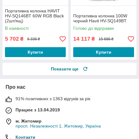
Портативна колонка HAVIT
HV-SQ146BT 60W RGB Black
Портативна колонка 100W
(2шт/ящ)
чорний Havit HV-SQ149BT
В наявності
Готово до відправки
5 702
14 117
₴
₴
6 336 ₴
15 686 ₴
Купити
Купити
Показати ще
Про нас
91% позитивних з 1363 відгуків за рік
Працює з 13.04.2019
м. Житомир
просп. Незалежності 1, Житомир, Україна
Контакти