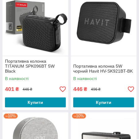
Портативна колонка
TITANUM SPK096BT 5W
Портативна колонка 5W
Black
чорний Havit HV-SK921BT-BK
В наявності
В наявності
401
446
₴
₴
446 ₴
496 ₴
Купити
Купити
–10%
–10%