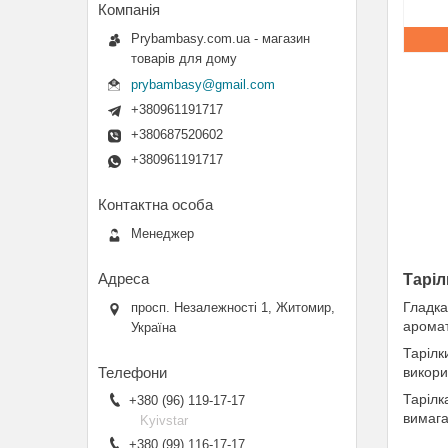
Prybambasy.com.ua - магазин
товарів для дому
prybambasy@gmail.com
+380961191717
+380687520602
+380961191717
Менеджер
Таріл
Гладка
просп. Незалежності 1, Житомир,
аромат
Україна
Тарілк
викори
Тарілк
+380 (96) 119-17-17
вимага
Kyivstar
+380 (99) 116-17-17