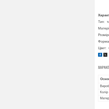
Харак
Тип: т
Матер
Розмір
Форма
Цвет: 
ХАРАК
Осно
Вироб
Колір
Матер