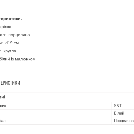
теристики:
арілка
іал: порцеляна
и: d19 см
: кругла
білий із малюнком
ТЕРИСТИКИ
вні
ник
S&T
Білий
іал
Порцеляна