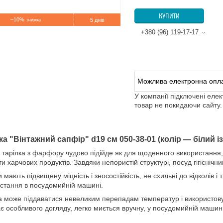
КУПИТИ
–10%
5 днів
+380 (96) 119-17-17
У компанії підключені еле
товар не покидаючи сайту.
ка "Вінтажний сапфір" d
19 см 050-38-01
(колір — білий 
 тарілка з фарфору чудово підійде як для щоденного використання, 
и харчових продуктів. Завдяки непористій структурі, посуд гігієнічний
и мають підвищену міцність і зносостійкість, не схильні до відколів 
стання в посудомийній машині.
а може піддаватися невеликим перепадам температур і використовув
є особливого догляду, легко миється вручну, у посудомийній машині 