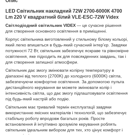
Опис
LED Світильник накладний 72W 2700-6000К 4700
Lm 220 V квадратний білий VLE-ESC-72W Videx
Світлодіодний світильник VIDEX
— це сучасне рішення
для створення основного освітлення в приміщенні.
Корпус світильника виготовлений у стильному білому кольорі,
який легко впишеться в будь-який сучасний інтер'єр. Завдяки
потужності 72 Вт, світильник забезпечує яскраве та рівномірне
освітлення, яке підходить як для повсякденних завдань, так і
для створення затишної атмосфери.
Світильник дає змогу змінювати колірну температуру в
діапазоні від теплого (2700K) до холодного (6000K) світла,
забезпечуючи комфортне освітлення. За допомогою пульта
дистанційного керування ви можете змінювати колір і
інтенсивність світла, що дає змогу підлаштовувати освітлення
під будь-який настрій або подію.
Світильник має тривалий термін експлуатації завдяки
використанню якісних матеріалів і технологій, що забезпечує
стабільну роботу впродовж багатьох років. Просте
встановлення й інтуїтивно зрозуміле керування роблять
світильник ідеальним вибором для тих, хто цінує комфорт і