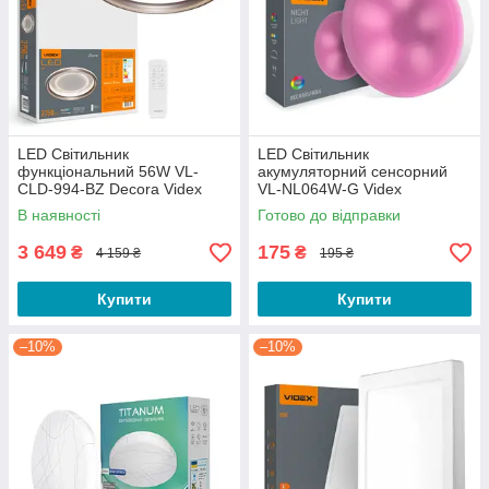
LED Світильник
LED Світильник
функціональний 56W VL-
акумуляторний сенсорний
CLD-994-BZ Decora Videx
VL-NL064W-G Videx
В наявності
Готово до відправки
3 649
175
₴
₴
4 159 ₴
195 ₴
Купити
Купити
–10%
–10%