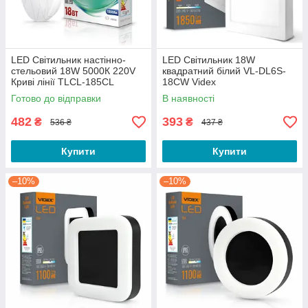
LED Світильник настінно-
LED Світильник 18W
стельовий 18W 5000К 220V
квадратний білий VL-DL6S-
Криві лінії TLCL-185CL
18CW Videx
Titanum
Готово до відправки
В наявності
482
393
₴
₴
536 ₴
437 ₴
Купити
Купити
–10%
–10%