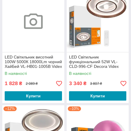
LED Світильник висотний
LED Світильник
100W 5000К 18000Lm чорний
функціональний 52W VL-
ХайБей VL-HB01-1005B Videx
CLD-996-CF Decora Videx
В наявності
В наявності
1 828
3 340
₴
₴
2 089 ₴
3 807 ₴
Купити
Купити
–12%
–10%