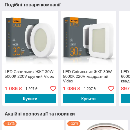
Подібні товари компанії
LED Світильник ЖКГ 30W
LED Світильник ЖКГ 30W
LED
5000К 220V круглий Videx
5000К 220V квадратний
6000
Videx
квад
шт.
1 086
1 086
897
₴
₴
1 207 ₴
1 207 ₴
Купити
Купити
Акційні пропозиції та новинки
–12%
–12%