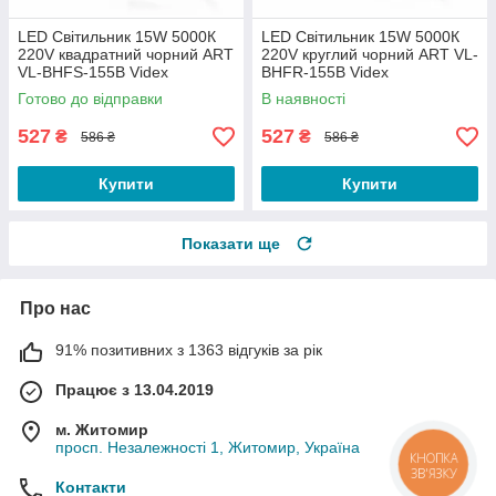
LED Світильник 15W 5000К
LED Світильник 15W 5000К
220V квадратний чорний ART
220V круглий чорний ART VL-
VL-BHFS-155B Videx
BHFR-155B Videx
Готово до відправки
В наявності
527
527
₴
₴
586 ₴
586 ₴
Купити
Купити
Показати ще
Про нас
91% позитивних з 1363 відгуків за рік
Працює з 13.04.2019
м. Житомир
просп. Незалежності 1, Житомир, Україна
КНОПКА
ЗВ'ЯЗКУ
Контакти