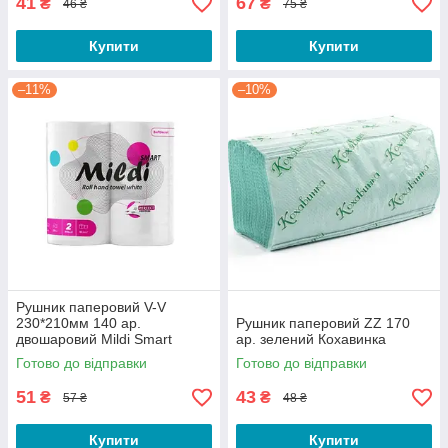
41
67
₴
₴
46 ₴
75 ₴
Купити
Купити
–11%
–10%
Рушник паперовий V-V
230*210мм 140 ар.
Рушник паперовий ZZ 170
двошаровий Mildi Smart
ар. зелений Кохавинка
Кохавинка
Готово до відправки
Готово до відправки
51
43
₴
₴
57 ₴
48 ₴
Купити
Купити