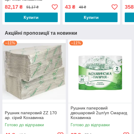
82,17
43
358
₴
₴
91,17 ₴
48 ₴
Купити
Купити
Акційні пропозиції та новинки
–11%
–11%
Рушник паперовий
Рушник паперовий ZZ 170
двошаровий 2шт/уп Смарагд
ар. сірий Кохавинка
Кохавинка
Готово до відправки
Готово до відправки