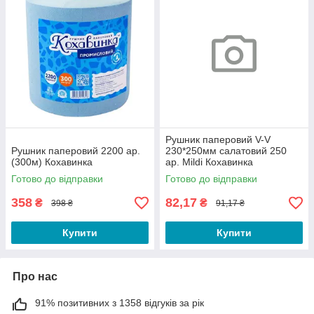
Рушник паперовий V-V
Рушник паперовий 2200 ар.
230*250мм салатовий 250
(300м) Кохавинка
ар. Mildi Кохавинка
Готово до відправки
Готово до відправки
358
82,17
₴
₴
398 ₴
91,17 ₴
Купити
Купити
Про нас
91% позитивних з 1358 відгуків за рік