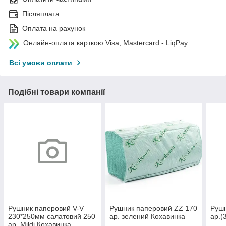
Післяплата
Оплата на рахунок
Онлайн-оплата карткою Visa, Mastercard - LiqPay
Всі умови оплати
Подібні товари компанії
Рушник паперовий V-V
Рушник паперовий ZZ 170
Рушн
230*250мм салатовий 250
ар. зелений Кохавинка
ар.(
ар. Mildi Кохавинка