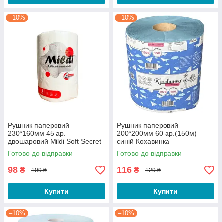
–10%
–10%
Рушник паперовий
Рушник паперовий
230*160мм 45 ар.
200*200мм 60 ар.(150м)
двошаровий Mildi Soft Secret
синій Кохавинка
Кохавинка
Готово до відправки
Готово до відправки
98
116
₴
₴
109 ₴
129 ₴
Купити
Купити
–10%
–10%