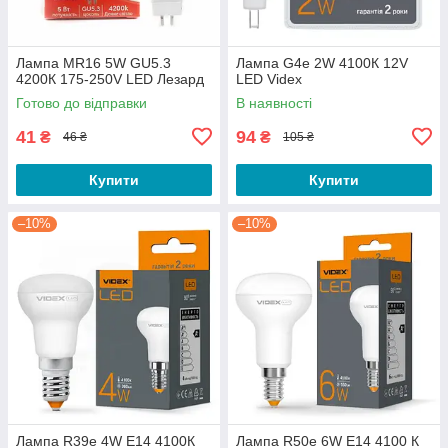
Лампа MR16 5W GU5.3
Лампа G4e 2W 4100К 12V
4200К 175-250V LED Лезард
LED Videx
Готово до відправки
В наявності
41
94
₴
₴
46 ₴
105 ₴
Купити
Купити
–10%
–10%
Лампа R39e 4W E14 4100К
Лампа R50e 6W E14 4100 К