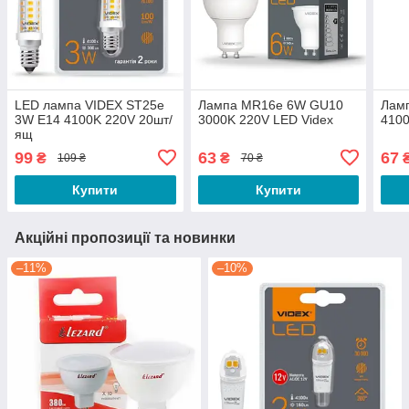
LED лампа VIDEX ST25e
Лампа MR16e 6W GU10
Лам
3W E14 4100K 220V 20шт/
3000K 220V LED Videx
4100
ящ
99
63
67
₴
₴
109 ₴
70 ₴
Купити
Купити
Акційні пропозиції та новинки
–11%
–10%