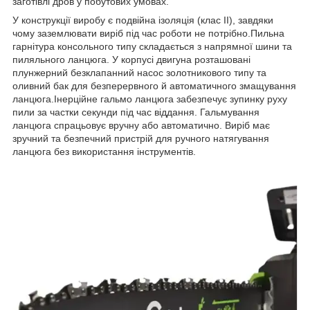
заготівлі дров у побутових умовах.
У конструкції виробу є подвійна ізоляція (клас II), завдяки
чому заземлювати виріб під час роботи не потрібно.Пильна
гарнітура консольного типу складається з напрямної шини та
пиляльного ланцюга. У корпусі двигуна розташовані
плунжерний безклапанний насос золотникового типу та
оливний бак для безперервного й автоматичного змащування
ланцюга.Інерційне гальмо ланцюга забезпечує зупинку руху
пили за частки секунди під час віддання. Гальмування
ланцюга спрацьовує вручну або автоматично. Виріб має
зручний та безпечний пристрій для ручного натягування
ланцюга без використання інструментів.