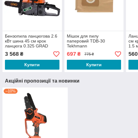
Бензопила ланцюгова 2.6
Мішок для пилу
Ланц
кВт шина 45 см крок
паперовий TDB-30
см к
ланцюга 0.325 GRAD
Tekhmann
1.5 
(5605935)
SIGM
3 568
697
560
₴
₴
775 ₴
Купити
Купити
Акційні пропозиції та новинки
–10%