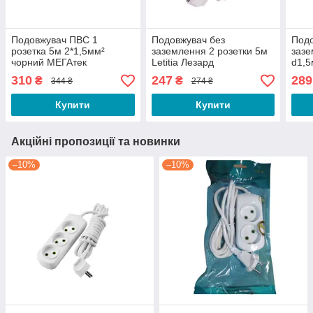
Подовжувач ПВС 1
Подовжувач без
Подо
розетка 5м 2*1,5мм²
заземлення 2 розетки 5м
зазе
чорний МЕГАтек
Letitia Лезард
d1,5
Stan
310
247
289
₴
₴
344 ₴
274 ₴
Купити
Купити
Акційні пропозиції та новинки
–10%
–10%