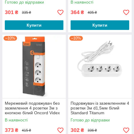
Готово до відправки
В наявності
301
364
₴
₴
335 ₴
405 ₴
Купити
Купити
–10%
–10%
Мережевий подовжувач без
Подовжувач із заземленням 4
заземлення 4 розетки 3м з
розетки 3м d1,5мм білий
кнопкою білий Oncord Videx
Standard Titanum
В наявності
Готово до відправки
373
302
₴
₴
415 ₴
336 ₴