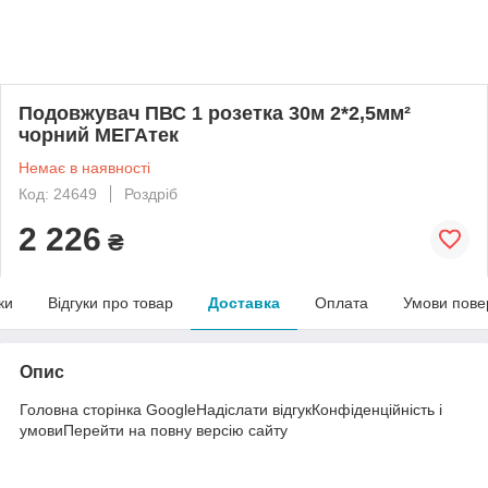
Подовжувач ПВС 1 розетка 30м 2*2,5мм²
чорний МЕГАтек
Немає в наявності
Код: 24649
Роздріб
2 226
₴
ки
Відгуки про товар
Доставка
Оплата
Умови пове
Опис
Головна сторінка GoogleНадіслати відгукКонфіденційність і
умовиПерейти на повну версію сайту