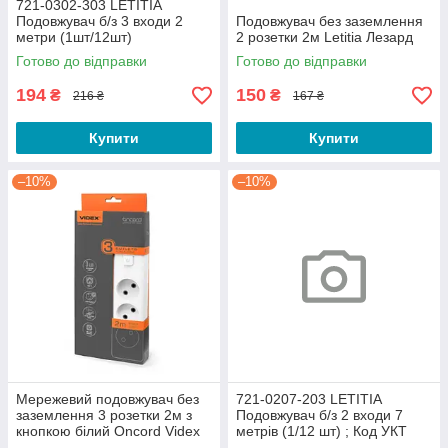
721-0302-303 LETITIA
Подовжувач б/з 3 входи 2
Подовжувач без заземлення
метри (1шт/12шт)
2 розетки 2м Letitia Лезард
Готово до відправки
Готово до відправки
194
150
₴
₴
216 ₴
167 ₴
Купити
Купити
–10%
–10%
Мережевий подовжувач без
721-0207-203 LETITIA
заземлення 3 розетки 2м з
Подовжувач б/з 2 входи 7
кнопкою білий Oncord Videx
метрів (1/12 шт) ; Код УКТ
ЗЕД 8544 42 90 98