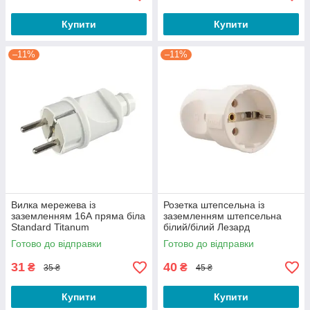
Купити
Купити
–11%
–11%
Вилка мережева із
Розетка штепсельна із
заземленням 16А пряма біла
заземленням штепсельна
Standard Titanum
білий/білий Лезард
Готово до відправки
Готово до відправки
31
40
₴
₴
35 ₴
45 ₴
Купити
Купити