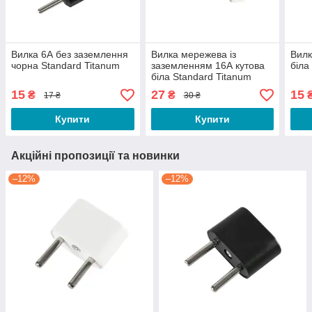
Вилка 6А без заземлення
Вилка мережева із
Вилк
чорна Standard Titanum
заземленням 16А кутова
біла
біла Standard Titanum
15
27
15
₴
₴
17 ₴
30 ₴
Купити
Купити
Акційні пропозиції та новинки
–12%
–12%