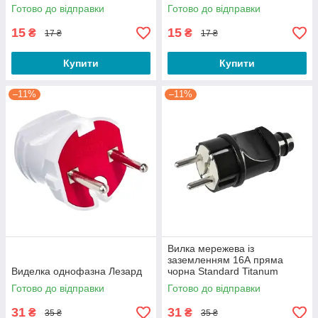
Готово до відправки
Готово до відправки
15
15
₴
₴
17 ₴
17 ₴
Купити
Купити
–11%
–11%
Вилка мережева із
заземленням 16А пряма
Виделка однофазна Лезард
чорна Standard Titanum
Готово до відправки
Готово до відправки
31
31
₴
₴
35 ₴
35 ₴