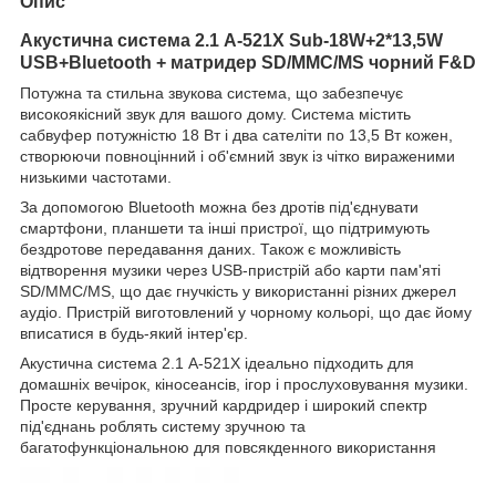
Опис
Акустична система 2.1 A-521X Sub-18W+2*13,5W
USB+Bluetooth + матридер SD/MMC/MS чорний F&D
Потужна та стильна звукова система, що забезпечує
високоякісний звук для вашого дому. Система містить
сабвуфер потужністю 18 Вт і два сателіти по 13,5 Вт кожен,
створюючи повноцінний і об'ємний звук із чітко вираженими
низькими частотами.
За допомогою Bluetooth можна без дротів під'єднувати
смартфони, планшети та інші пристрої, що підтримують
бездротове передавання даних. Також є можливість
відтворення музики через USB-пристрій або карти пам'яті
SD/MMC/MS, що дає гнучкість у використанні різних джерел
аудіо. Пристрій виготовлений у чорному кольорі, що дає йому
вписатися в будь-який інтер'єр.
Акустична система 2.1 A-521X ідеально підходить для
домашніх вечірок, кіносеансів, ігор і прослуховування музики.
Просте керування, зручний кардридер і широкий спектр
під'єднань роблять систему зручною та
багатофункціональною для повсякденного використання