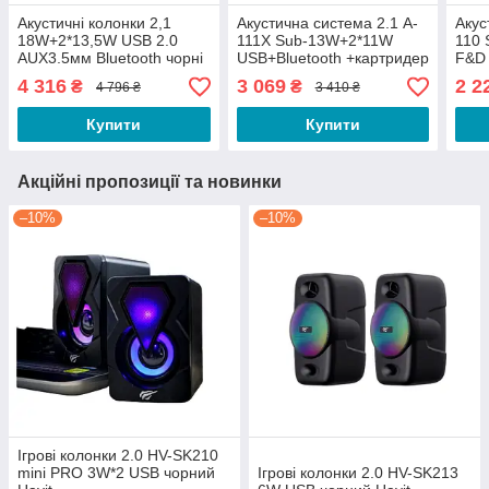
Акустичні колонки 2,1
Акустична система 2.1 A-
Акус
18W+2*13,5W USB 2.0
111X Sub-13W+2*11W
110
AUX3.5мм Bluetooth чорні
USB+Bluetooth +картридер
F&D
F&D
SD/MMC/MS чорний F&D
4 316
3 069
2 2
₴
₴
4 796 ₴
3 410 ₴
Купити
Купити
Акційні пропозиції та новинки
–10%
–10%
Ігрові колонки 2.0 HV-SK210
mini PRO 3W*2 USB чорний
Ігрові колонки 2.0 HV-SK213