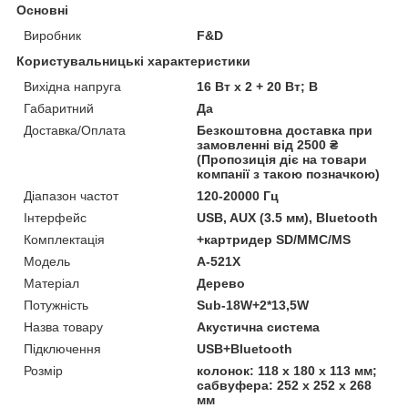
Основні
Виробник
F&D
Користувальницькі характеристики
Вихідна напруга
16 Вт х 2 + 20 Вт; В
Габаритний
Да
Доставка/Оплата
Безкоштовна доставка при
замовленні від 2500 ₴
(Пропозиція діє на товари
компанії з такою позначкою)
Діапазон частот
120-20000 Гц
Інтерфейс
USB, AUX (3.5 мм), Bluetooth
Комплектація
+картридер SD/MMC/MS
Мoдель
A-521X
Матеріал
Дерево
Потужність
Sub-18W+2*13,5W
Назва товару
Акустична система
Підключення
USB+Bluetooth
Розмір
колонок: 118 х 180 x 113 мм;
сабвуфера: 252 х 252 х 268
мм