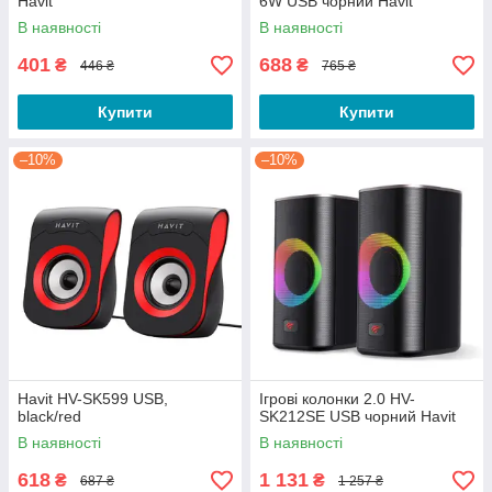
Havit
6W USB чорний Havit
В наявності
В наявності
401
688
₴
₴
446 ₴
765 ₴
Купити
Купити
–10%
–10%
Havit HV-SK599 USB,
Ігрові колонки 2.0 HV-
black/red
SK212SE USB чорний Havit
В наявності
В наявності
618
1 131
₴
₴
687 ₴
1 257 ₴