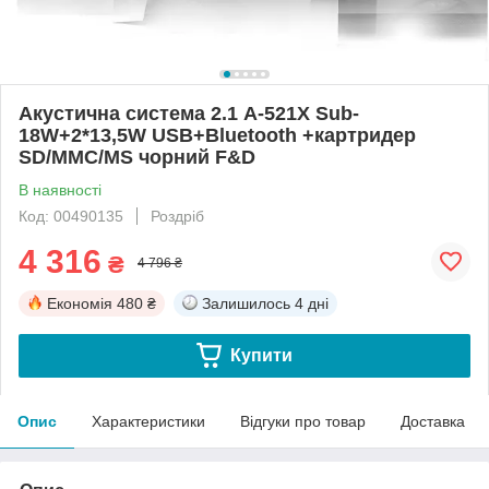
Акустична система 2.1 A-521X Sub-
18W+2*13,5W USB+Bluetooth +картридер
SD/MMC/MS чорний F&D
В наявності
Код: 00490135
Роздріб
4 316
₴
4 796 ₴
Економія
480 ₴
Залишилось
4 дні
Купити
Опис
Характеристики
Відгуки про товар
Доставка