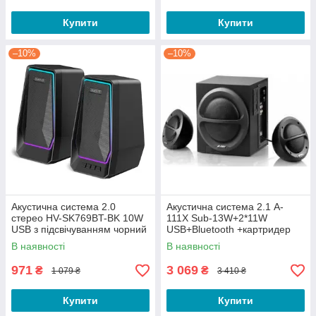
Купити
Купити
–10%
–10%
Акустична система 2.0
Акустична система 2.1 A-
стерео HV-SK769BT-BK 10W
111X Sub-13W+2*11W
USB з підсвічуванням чорний
USB+Bluetooth +картридер
Havit
SD/MMC/MS чорний F&D
В наявності
В наявності
971
3 069
₴
₴
1 079 ₴
3 410 ₴
Купити
Купити