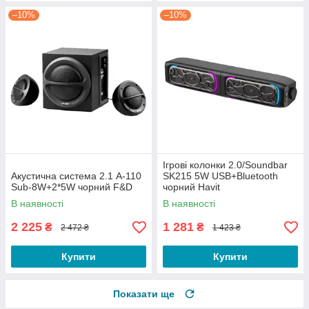
–10%
–10%
Ігрові колонки 2.0/Soundbar
Акустична система 2.1 A-110
SK215 5W USB+Bluetooth
Sub-8W+2*5W чорний F&D
чорний Havit
В наявності
В наявності
2 225
1 281
₴
₴
2 472 ₴
1 423 ₴
Купити
Купити
Показати ще