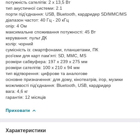
потужність сателітів: 2 x 13,5 Вт
тип акустичної системи: 2.1
порти під'єднання: USB, Bluetooth, кардридер SD/MMC/MS
діапазон частот: 40 Гц - 20 кГц
опір: 4 Ом
максимальне споживання потужності: 45 Вт
керування: пульт ДК
колір: чорний
сумісність із: смартфонами, планшетами, ПК
роз'єми для карт пам'яті: SD, MMC, MS
розміри сабвуфера: 197 х 239 х 275 мм
розміри сателітів: 100 х 210 х 94 мм
тип відтворення: цифрове та аналогове
основне призначення: для дому, кінотеатрів, ігор, музики
можливості під'єднання: Bluetooth, USB, кардридер
вага: 4,6 кг
гарантія: 12 місяців
Приховати
Характеристики