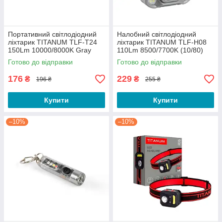
Портативний світлодіодний
Налобний світлодіодний
ліхтарик TITANUM TLF-T24
ліхтарик TITANUM TLF-H08
150Lm 10000/8000K Gray
110Lm 8500/7700K (10/80)
(30/120)
Готово до відправки
Готово до відправки
176
229
₴
₴
196 ₴
255 ₴
Купити
Купити
–10%
–10%