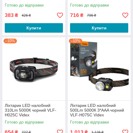
(10шт/80шт)
Готово до відправки
Готово до відправки
383
716
₴
₴
426 ₴
796 ₴
Купити
Купити
–10%
–10%
Ліхтарик LED налобний
Ліхтарик LED налобний
310Lm 5000К чорний VLF-
500Lm 5000К 3*AAA чорний
H025C Videx
VLF-H075C Videx
Готово до відправки
Готово до відправки
654
1 013
₴
₴
727 ₴
1 126 ₴