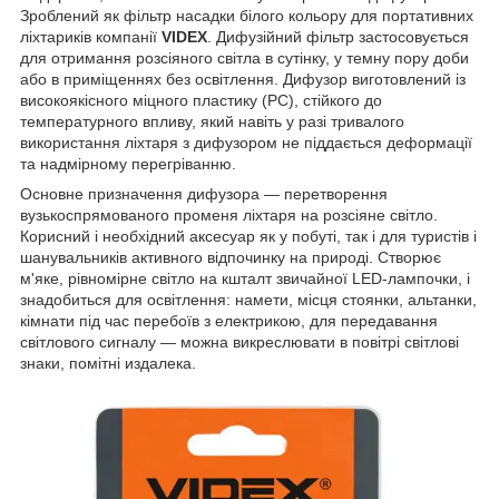
Зроблений як фільтр насадки білого кольору для портативних
ліхтариків компанії
VIDEX
. Дифузійний фільтр застосовується
для отримання розсіяного світла в сутінку, у темну пору доби
або в приміщеннях без освітлення. Дифузор виготовлений із
високоякісного міцного пластику (РС), стійкого до
температурного впливу, який навіть у разі тривалого
використання ліхтаря з дифузором не піддається деформації
та надмірному перегріванню.
Основне призначення дифузора — перетворення
вузькоспрямованого променя ліхтаря на розсіяне світло.
Корисний і необхідний аксесуар як у побуті, так і для туристів і
шанувальників активного відпочинку на природі. Створює
м'яке, рівномірне світло на кшталт звичайної LED-лампочки, і
знадобиться для освітлення: намети, місця стоянки, альтанки,
кімнати під час перебоїв з електрикою, для передавання
світлового сигналу — можна викреслювати в повітрі світлові
знаки, помітні издалека.