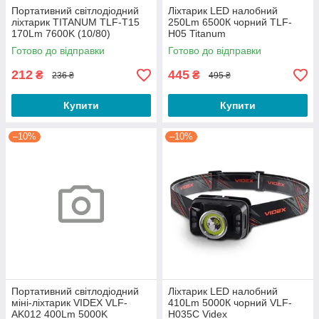
Портативний світлодіодний
Ліхтарик LED налобний
ліхтарик TITANUM TLF-T15
250Lm 6500К чорний TLF-
170Lm 7600K (10/80)
H05 Titanum
Готово до відправки
Готово до відправки
212
445
₴
₴
236 ₴
495 ₴
Купити
Купити
–10%
–10%
Портативний світлодіодний
Ліхтарик LED налобний
міні-ліхтарик VIDEX VLF-
410Lm 5000К чорний VLF-
AK012 400Lm 5000K
H035C Videx