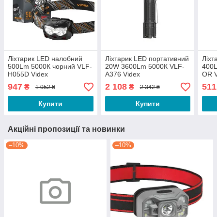
Ліхтарик LED налобний
Ліхтарик LED портативний
Ліхт
500Lm 5000К чорний VLF-
20W 3600Lm 5000К VLF-
400
H055D Videx
A376 Videx
OR V
947
2 108
511
₴
₴
1 052 ₴
2 342 ₴
Купити
Купити
Акційні пропозиції та новинки
–10%
–10%