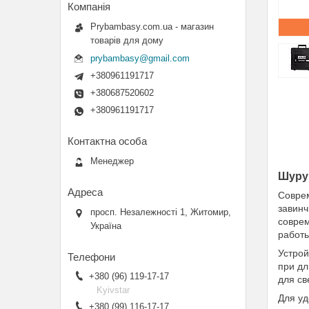
Prybambasy.com.ua - магазин
товарів для дому
prybambasy@gmail.com
+380961191717
+380687520602
+380961191717
Менеджер
Шуру
Соврем
завинч
просп. Незалежності 1, Житомир,
соврем
Україна
работы
Устрой
при дл
+380 (96) 119-17-17
для св
Kyivstar
Для уд
+380 (99) 116-17-17