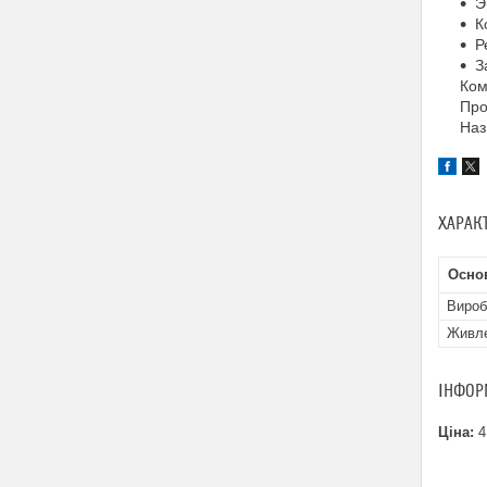
Э
К
Р
З
Ком
Про
Наз
ХАРАК
Осно
Вироб
Живл
ІНФОР
Ціна:
4