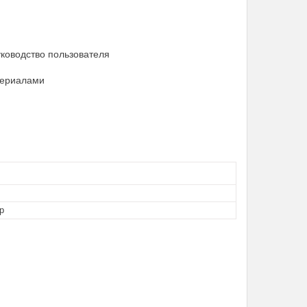
уководство пользователя
териалами
р