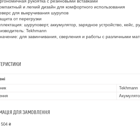
ргономичная рукоятка с резиновыми вставками
омпактный и легкий дизайн для комфортного использования
еверс для выкручивания шурупов
ащита от перегрузки
плектация: шуруповерт, аккумулятор, зарядное устройство, кейс, р
изводитель: Tekhmann
начение: для завинчивания, сверления и работы с различными ма
ТЕРИСТИКИ
вні
ник
Tekhmann
ення
Акумулято
МАЦІЯ ДЛЯ ЗАМОВЛЕННЯ
 504 ₴