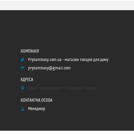
Prybambasy.com.ua - магазин товарів для дому
prybambasy@gmail.com
просп. Незалежності 1, Житомир, Україна
Менеджер