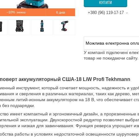
КУПИТИ
–10%
+380 (96) 119-17-17
6 днів
У компанії підключені еле
товар не покидаючи сайту.
поверт аккумуляторный США-18 LiW Profi Tekhmann
енный инструмент, который сочетает мощность, надежность и удо
ивания и сверления в различных материалах, таких как дерево, м
енным литий-ионным аккумулятором на 18 В, что обеспечивает ст
 без подзарядки.
ство имеет компактный и эргономичный дизайн, а прорезиненные 
ительной эксплуатации. Двухскоростной редуктор позволяет выбра
ерления и низкая для завинчивания. Функция реверса упрощает из
обства работы в условиях недостаточной освещенности шурупове