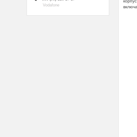
корпус
Vodafone
включа