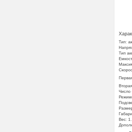
Харак
Тип: а
Напряж
Тип ак
Емкост
Макси
Скорос
Первая
Вторая
Число 
Режимы
Подсве
Размер
Габари
Вес: 1.
Допол