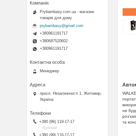
Prybambasy.com.ua - магазин
товарів для дому
prybambasy@gmail.com
+380961191717
+380687520602
+380961191717
Менеджер
Авто
WALKER
просп. Незалежності 1, Житомир,
портат
Україна
викори
не буд
роз'єм
+380 (96) 119-17-17
та кон
Kyivstar
+380 (99) 116-17-17