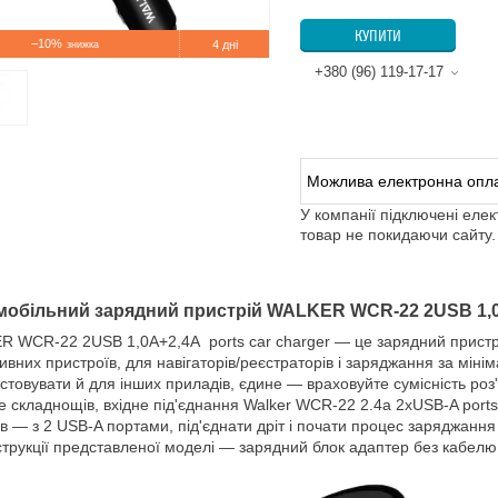
КУПИТИ
–10%
4 дні
+380 (96) 119-17-17
У компанії підключені еле
товар не покидаючи сайту.
мобільний зарядний пристрій WALKER WCR-22 2USB 1,
 WCR-22 2USB 1,0А+2,4A ports car charger — це зарядний пристрі
ивних пристроїв, для навігаторів/реєстраторів і заряджання за мін
стовувати й для інших приладів, єдине — враховуйте сумісність роз'
е складнощів, вхідне під'єднання Walker WCR-22 2.4a 2xUSB-A ports 
ів — з 2 USB-A портами, під'єднати дріт і почати процес заряджанн
струкції представленої моделі — зарядний блок адаптер без кабелю,