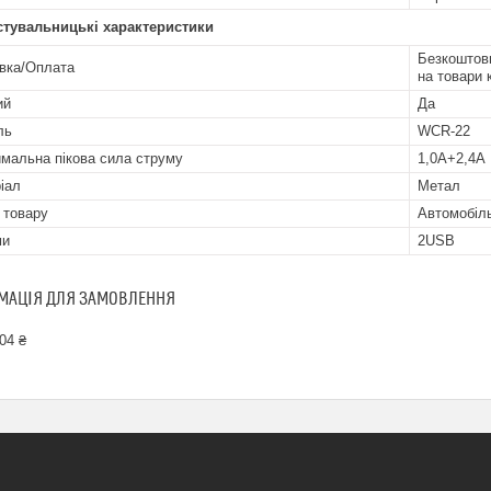
стувальницькі характеристики
Безкоштовн
вка/Оплата
на товари 
ий
Да
ль
WCR-22
мальна пікова сила струму
1,0А+2,4A
іал
Метал
 товару
Автомобіль
ми
2USB
МАЦІЯ ДЛЯ ЗАМОВЛЕННЯ
04 ₴