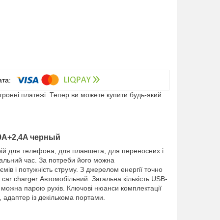
ктронні платежі. Тепер ви можете купити будь-який
0А+2,4A черный
й для телефона, для планшета, для переносних і
імальний час. За потреби його можна
ємів і потужність струму. З джерелом енергії точно
car charger Автомобільний. Загальна кількість USB-
я можна парою рухів. Ключові нюанси комплектації
 адаптер із декількома портами.