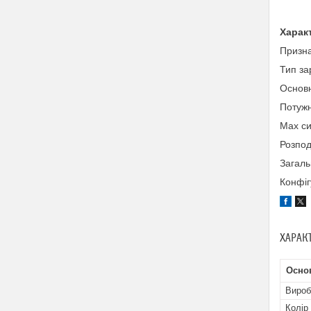
Харак
Призна
Тип за
Основн
Потужн
Max си
Розпод
Загальн
Конфіг
ХАРАК
Основ
Вироб
Колір