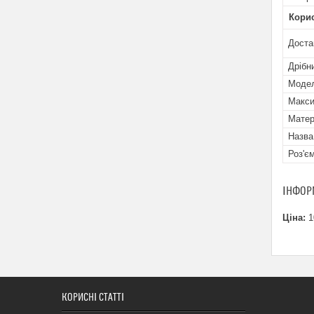
Кори
Доста
Дрібн
Мoде
Макси
Матер
Назва
Роз'є
ІНФОР
Ціна:
1
КОРИСНІ СТАТТІ