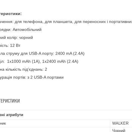
теристики:
чення: для телефона, для планшета, для переносних і портативних 
рядки: Автомобільний
ий колір: чорний
ість: 12 Вт
ла струму для USB-A порту: 2400 mA (2.4А)
іл: 1x1000 mAh (1A), 1x2400 mAh (2.4A)
а кількість під'єднань: 2
урація портів: з 2 USB-A портами
ТЕРИСТИКИ
ні атрибути
ник
WALKER
Чорний