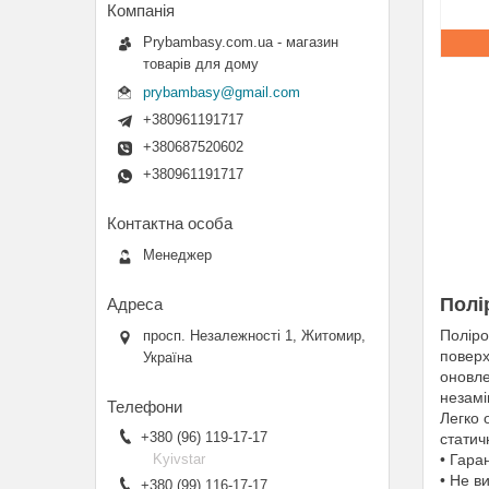
Prybambasy.com.ua - магазин
товарів для дому
prybambasy@gmail.com
+380961191717
+380687520602
+380961191717
Менеджер
Полі
Поліро
просп. Незалежності 1, Житомир,
поверх
Україна
оновле
незамі
Легко 
+380 (96) 119-17-17
статич
Kyivstar
• Гара
• Не в
+380 (99) 116-17-17