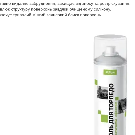
тивно видаляє забруднення, захищає від зносу та розтріскування.
овлює структуру поверхонь завдяки очищеному силікону.
зпечує тривалий м'який глянсовий блиск поверхонь.