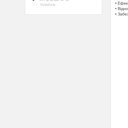
• Ефек
Vodafone
• Відн
• Забе