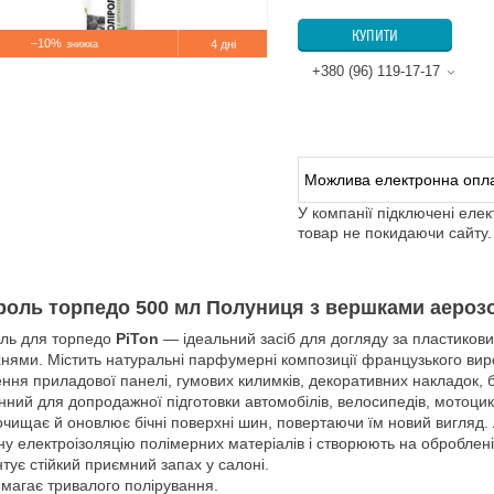
КУПИТИ
–10%
4 дні
+380 (96) 119-17-17
У компанії підключені еле
товар не покидаючи сайту.
роль торпедо 500 мл Полуниця з вершками аероз
ль для торпедо
PiTon
— ідеальний засіб для догляду за пластикови
нями. Містить натуральні парфумерні композиції французького ви
ння приладової панелі, гумових килимків, декоративних накладок, б
нний для допродажної підготовки автомобілів, велосипедів, мотоцик
очищає й оновлює бічні поверхні шин, повертаючи їм новий вигляд.
ну електроізоляцію полімерних матеріалів і створюють на оброблен
нтує стійкий приємний запах у салоні.
имагає тривалого полірування.