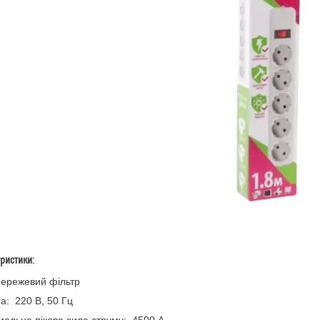
ристики:
ережевий фільтр
а: 220 В, 50 Гц