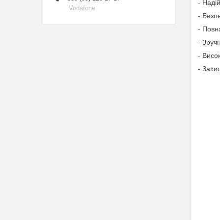
- Надій
Vodafone
- Безп
- Повн
- Зруч
- Висо
- Захис