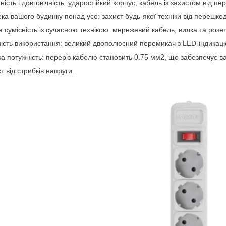
ність і довговічність: ударостійкий корпус, кабель із захистом від пер
ека вашого будинку понад усе: захист будь-якої техніки від перешко
а сумісність із сучасною технікою: мережевий кабель, вилка та розе
ність використання: великий двополюсний перемикач з LED-індикаці
ка потужність: переріз кабелю становить 0.75 мм2, що забезпечує в
т від стрибків напруги.