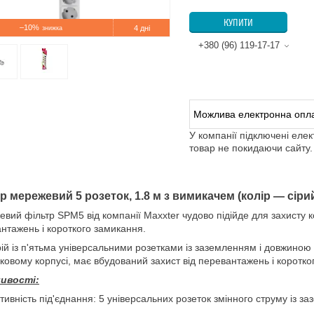
КУПИТИ
–10%
4 дні
+380 (96) 119-17-17
У компанії підключені еле
товар не покидаючи сайту.
р мережевий 5 розеток, 1.8 м з вимикачем (колір — сіри
вий фільтр SPM5 від компанії Maxxter чудово підійде для захисту к
нтажень і короткого замикання.
ій із п'ятьма універсальними розетками із заземленням і довжиною
ковому корпусі, має вбудований захист від перевантажень і коротко
ивості:
ативність під'єднання: 5 універсальних розеток змінного струму із з