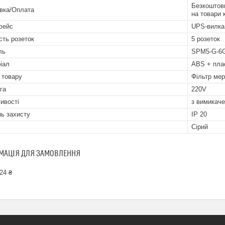
Безкоштовн
вка/Оплата
на товари 
фейс
UPS-вилка
ість розеток
5 розеток
ль
SPM5-G-6
іал
ABS + пла
 товару
Фільтр ме
га
220V
ивості
з вимикач
нь захисту
IP 20
Сірий
МАЦІЯ ДЛЯ ЗАМОВЛЕННЯ
24 ₴