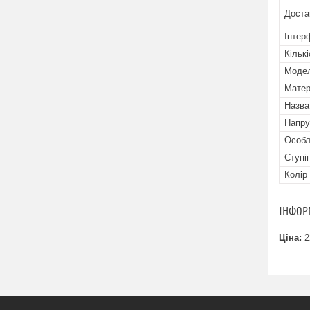
Доста
Інтер
Кільк
Мoде
Матер
Назва
Напру
Особл
Ступі
Колір
ІНФОР
Ціна:
2