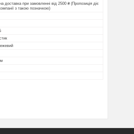
а доставка при замовленні від 2500 ₴ (Пропозиція діє
компанії з такою позначкою)
G
стик
режевий
ем