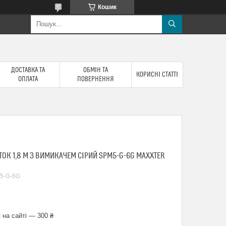
Кошик
ДОСТАВКА ТА
ОБМІН ТА
КОРИСНІ СТАТТІ
ОПЛАТА
ПОВЕРНЕННЯ
ТОК 1,8 М З ВИМИКАЧЕМ СІРИЙ SPM5-G-6G MAXXTER
5-G-6G
 на сайті — 300 ₴