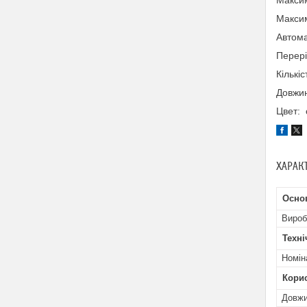
Максим
Максим
Автома
Перері
Кількі
Довжин
Цвет: 
ХАРАК
Осно
Вироб
Техні
Номін
Кори
Довжи