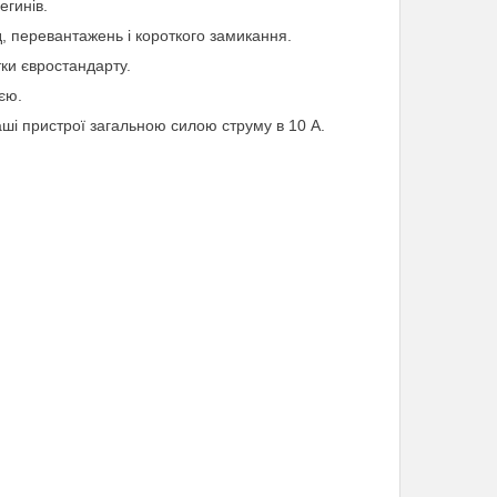
егинів.
д, перевантажень і короткого замикання.
тки євростандарту.
єю.
аші пристрої загальною силою струму в 10 А.