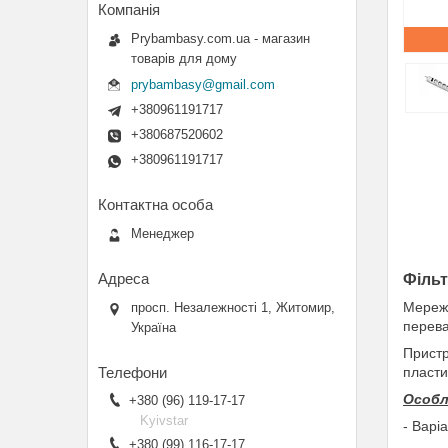
Prybambasy.com.ua - магазин
товарів для дому
prybambasy@gmail.com
+380961191717
+380687520602
+380961191717
Менеджер
Фільт
Мереже
просп. Незалежності 1, Житомир,
перева
Україна
Пристр
пласти
Особл
+380 (96) 119-17-17
Kyivstar
- Варі
+380 (99) 116-17-17