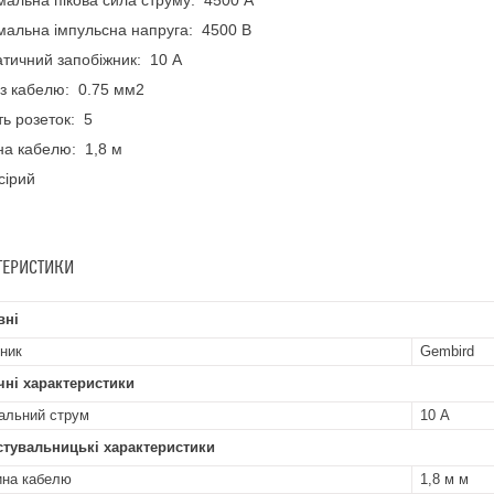
альна пікова сила струму: 4500 А
альна імпульсна напруга: 4500 В
тичний запобіжник: 10 А
з кабелю: 0.75 мм2
сть розеток: 5
а кабелю: 1,8 м
сірий
ТЕРИСТИКИ
вні
ник
Gembird
чні характеристики
альний струм
10 А
стувальницькі характеристики
на кабелю
1,8 м м