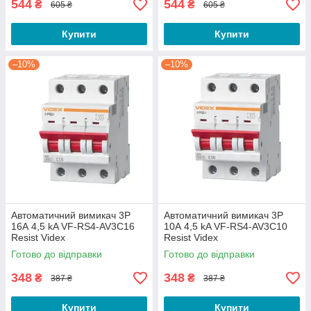
544
544
₴
₴
605 ₴
605 ₴
Купити
Купити
–10%
–10%
Автоматичний вимикач 3P
Автоматичний вимикач 3P
16А 4,5 kA VF-RS4-AV3C16
10А 4,5 kA VF-RS4-AV3C10
Resist Videx
Resist Videx
Готово до відправки
Готово до відправки
348
348
₴
₴
387 ₴
387 ₴
Купити
Купити