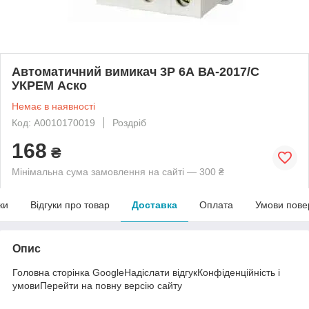
Автоматичний вимикач 3P 6А ВА-2017/С
УКРЕМ Аско
Немає в наявності
Код: A0010170019
Роздріб
168
₴
Мінімальна сума замовлення на сайті — 300 ₴
ки
Відгуки про товар
Доставка
Оплата
Умови пове
Опис
Головна сторінка GoogleНадіслати відгукКонфіденційність і
умовиПерейти на повну версію сайту