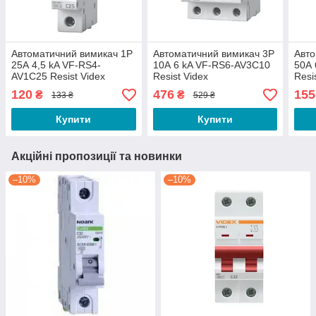
Автоматичний вимикач 1P
Автоматичний вимикач 3P
Авто
25А 4,5 kA VF-RS4-
10А 6 kA VF-RS6-AV3C10
50А 
AV1C25 Resist Videx
Resist Videx
Resi
120
476
155
₴
₴
133 ₴
529 ₴
Купити
Купити
Акційні пропозиції та новинки
–10%
–10%