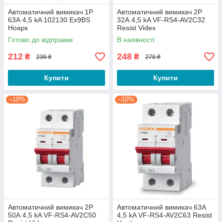
Автоматичний вимикач 1P
Автоматичний вимикач 2Р
63А 4,5 kA 102130 Ex9BS
32А 4,5 kA VF-RS4-AV2C32
Ноарк
Resist Videx
Готово до відправки
В наявності
212
248
₴
₴
236 ₴
276 ₴
Купити
Купити
–10%
–10%
Автоматичний вимикач 2Р
Автоматичний вимикач 63А
50А 4,5 kA VF-RS4-AV2C50
4,5 kA VF-RS4-AV2C63 Resist