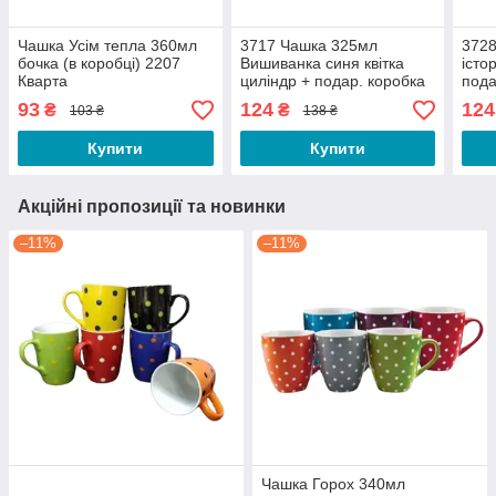
Чашка Усім тепла 360мл
3717 Чашка 325мл
3728
бочка (в коробці) 2207
Вишиванка синя квітка
істо
Кварта
циліндр + подар. коробка
пода
Kvarta (9шт/уп)
Kvar
93
124
124
₴
₴
103 ₴
138 ₴
Купити
Купити
Акційні пропозиції та новинки
–11%
–11%
Чашка Горох 340мл