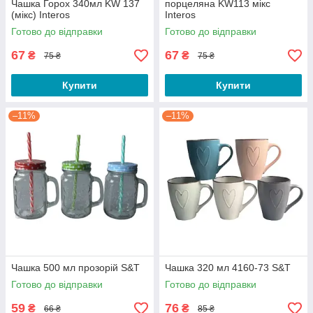
Чашка Горох 340мл KW 137
порцеляна KW113 мікс
(мікс) Interos
Interos
Готово до відправки
Готово до відправки
67
67
₴
₴
75 ₴
75 ₴
Купити
Купити
–11%
–11%
Чашка 500 мл прозорій S&T
Чашка 320 мл 4160-73 S&T
Готово до відправки
Готово до відправки
59
76
₴
₴
66 ₴
85 ₴