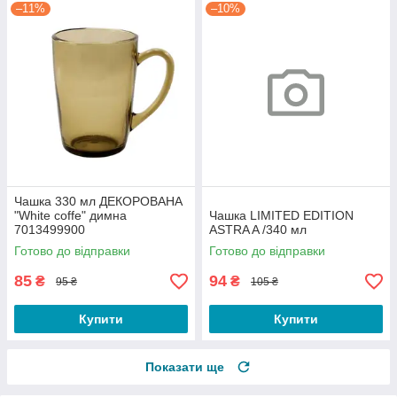
–11%
–10%
Чашка 330 мл ДЕКОРОВАНА
"White coffe" димна
Чашка LIMITED EDITION
7013499900
ASTRA A /340 мл
Готово до відправки
Готово до відправки
85
94
₴
₴
95 ₴
105 ₴
Купити
Купити
Показати ще