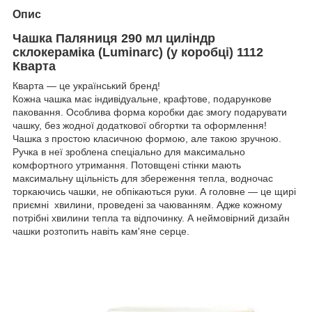
Опис
Чашка Паляниця 290 мл циліндр
склокераміка (Luminarc) (у коробці) 1112
Кварта
Кварта — це український бренд!
Кожна чашка має індивідуальне, крафтове, подарункове
паковання. Особлива форма коробки дає змогу подарувати
чашку, без жодної додаткової обгортки та оформлення!
Чашка з простою класичною формою, але такою зручною.
Ручка в неї зроблена спеціально для максимально
комфортного утримання. Потовщені стінки мають
максимальну щільність для збереження тепла, водночас
торкаючись чашки, не обпікаються руки. А головне — це щирі
приємні хвилини, проведені за чаюванням. Адже кожному
потрібні хвилини тепла та відпочинку. А неймовірний дизайн
чашки розтопить навіть кам'яне серце.